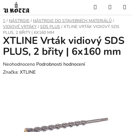
Přejít
Hledat
NÁKUP
na
KOŠÍK
obsah
DOMŮ
/
NÁSTROJE
/
NÁSTROJE DO STAVEBNÍCH MATERIÁLŮ
/
VIDIOVÉ VRTÁKY
/
SDS PLUS
/
XTLINE VRTÁK VIDIOVÝ SDS
PLUS, 2 BŘITY | 6X160 MM
XTLINE Vrták vidiový SDS
PLUS, 2 břity | 6x160 mm
Průměrné
Neohodnoceno
Podrobnosti hodnocení
hodnocení
Značka:
XTLINE
produktu
je
0,0
z
5
hvězdiček.