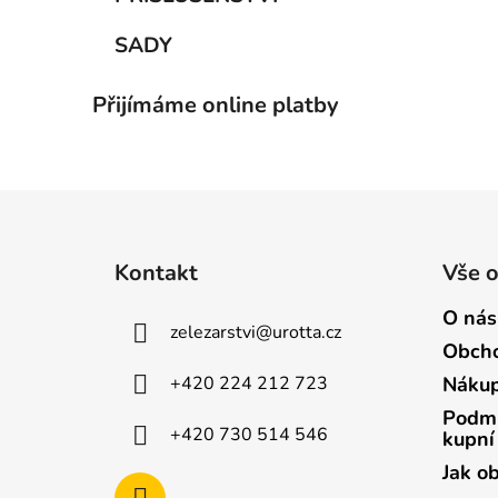
SADY
Přijímáme online platby
Z
á
Kontakt
Vše 
p
a
O nás
zelezarstvi
@
urotta.cz
t
Obcho
í
+420 224 212 723
Nákup
Podmí
+420 730 514 546
kupní
Jak o