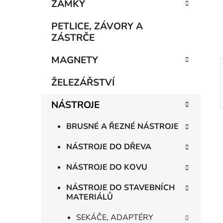
n
ZÁMKY
í
p
PETLICE, ZÁVORY A
a
ZÁSTRČE
n
MAGNETY
e
l
ŽELEZÁŘSTVÍ
NÁSTROJE
BRUSNÉ A ŘEZNÉ NÁSTROJE
NÁSTROJE DO DŘEVA
NÁSTROJE DO KOVU
NÁSTROJE DO STAVEBNÍCH
MATERIÁLŮ
SEKÁČE, ADAPTÉRY