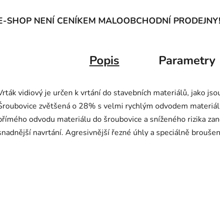
E-SHOP NENÍ CENÍKEM MALOOBCHODNÍ PRODEJNY
Popis
Parametry
Vrták vidiový je určen k vrtání do stavebních materiálů, jako jsou
Šroubovice zvětšená o 28% s velmi rychlým odvodem materiálu. 
přímého odvodu materiálu do šroubovice a sníženého rizika zan
snadnější navrtání. Agresivnější řezné úhly a speciálně broušený