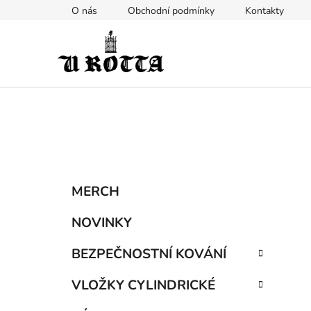
Přejít
O nás
Obchodní podmínky
Kontakty
na
obsah
P
K
Přeskočit
MERCH
a
kategorie
o
t
s
NOVINKY
e
t
g
BEZPEČNOSTNÍ KOVÁNÍ
r
o
a
r
VLOŽKY CYLINDRICKÉ
i
n
e