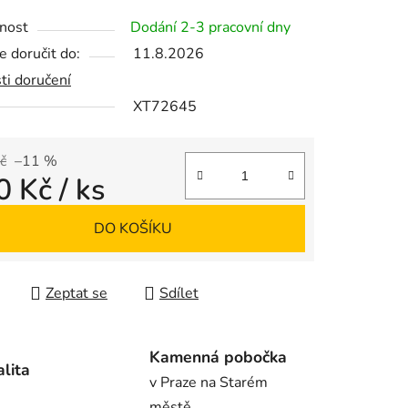
tu
nost
Dodání 2-3 pracovní dny
 doručit do:
11.8.2026
ti doručení
XT72645
ek.
č
–11 %
0 Kč
/ ks
 cena:
DO KOŠÍKU
Zeptat se
Sdílet
Kamenná pobočka
alita
v Praze na Starém
městě