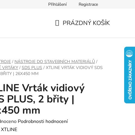
Přihlášení
Registrace
PRÁZDNÝ KOŠÍK
NÁKUPNÍ
KOŠÍK
TROJE
/
NÁSTROJE DO STAVEBNÍCH MATERIÁLŮ
/
É VRTÁKY
/
SDS PLUS
/
XTLINE VRTÁK VIDIOVÝ SDS
 BŘITY | 26X450 MM
INE Vrták vidiový
 PLUS, 2 břity |
x450 mm
né
dnoceno
Podrobnosti hodnocení
ení
:
XTLINE