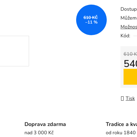
produk
Dostup
je
610 KČ
Můžeme
0,0
–11 %
Možnos
z
5
Kód:
hvězdič
610 K
54
Měrná
Tisk
Doprava zdarma
Tradice a kv
nad 3 000 Kč
od roku 1840