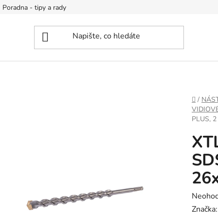
Poradna - tipy a rady
DOMŮ
/
NÁS
VIDIOV
PLUS, 2
XTL
SDS
26
Průměr
Neoho
hodnoc
Značka