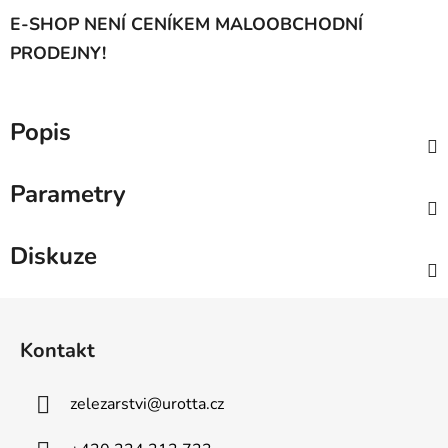
E-SHOP NENÍ CENÍKEM MALOOBCHODNÍ
PRODEJNY!
Popis
Parametry
Diskuze
Z
á
Kontakt
p
a
zelezarstvi
@
urotta.cz
t
í