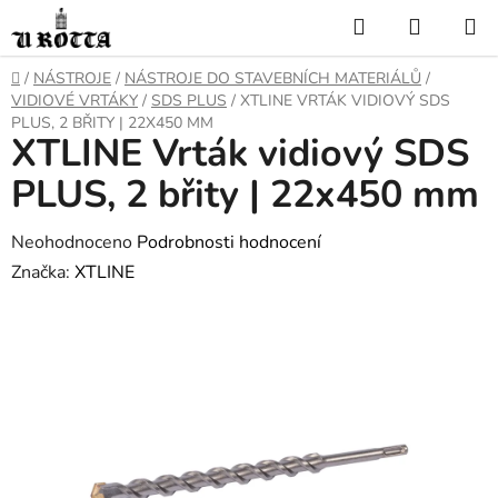
Přejít
Hledat
NÁKUP
na
KOŠÍK
obsah
DOMŮ
/
NÁSTROJE
/
NÁSTROJE DO STAVEBNÍCH MATERIÁLŮ
/
VIDIOVÉ VRTÁKY
/
SDS PLUS
/
XTLINE VRTÁK VIDIOVÝ SDS
PLUS, 2 BŘITY | 22X450 MM
XTLINE Vrták vidiový SDS
PLUS, 2 břity | 22x450 mm
Průměrné
Neohodnoceno
Podrobnosti hodnocení
hodnocení
Značka:
XTLINE
produktu
je
0,0
z
5
hvězdiček.