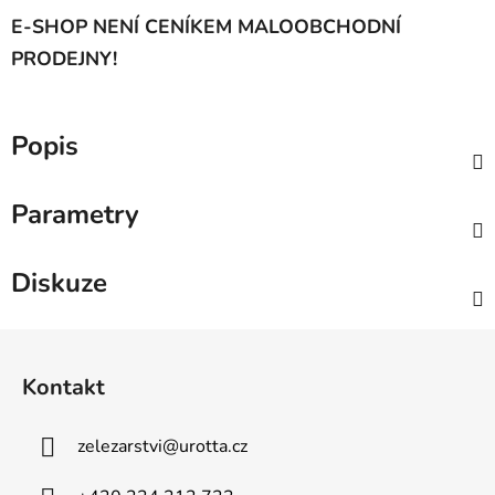
E-SHOP NENÍ CENÍKEM MALOOBCHODNÍ
PRODEJNY!
Popis
Parametry
Diskuze
Z
á
Kontakt
p
a
zelezarstvi
@
urotta.cz
t
í