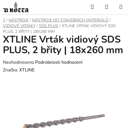
Přejít
Hledat
NÁKUP
na
KOŠÍK
obsah
DOMŮ
/
NÁSTROJE
/
NÁSTROJE DO STAVEBNÍCH MATERIÁLŮ
/
VIDIOVÉ VRTÁKY
/
SDS PLUS
/
XTLINE VRTÁK VIDIOVÝ SDS
PLUS, 2 BŘITY | 18X260 MM
XTLINE Vrták vidiový SDS
PLUS, 2 břity | 18x260 mm
Průměrné
Neohodnoceno
Podrobnosti hodnocení
hodnocení
Značka:
XTLINE
produktu
je
0,0
z
5
hvězdiček.