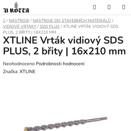
Přejít
Hledat
NÁKUP
na
KOŠÍK
obsah
DOMŮ
/
NÁSTROJE
/
NÁSTROJE DO STAVEBNÍCH MATERIÁLŮ
/
VIDIOVÉ VRTÁKY
/
SDS PLUS
/
XTLINE VRTÁK VIDIOVÝ SDS
PLUS, 2 BŘITY | 16X210 MM
XTLINE Vrták vidiový SDS
PLUS, 2 břity | 16x210 mm
Průměrné
Neohodnoceno
Podrobnosti hodnocení
hodnocení
Značka:
XTLINE
produktu
je
0,0
z
5
hvězdiček.