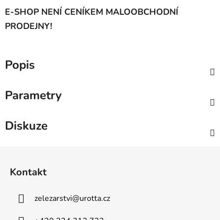
E-SHOP NENÍ CENÍKEM MALOOBCHODNÍ
PRODEJNY!
Popis
Parametry
Diskuze
Z
á
Kontakt
p
a
zelezarstvi
@
urotta.cz
t
í