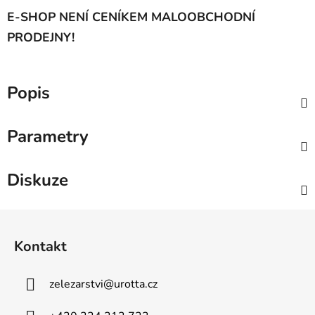
E-SHOP NENÍ CENÍKEM MALOOBCHODNÍ
PRODEJNY!
Popis
Parametry
Diskuze
Z
á
Kontakt
p
a
zelezarstvi
@
urotta.cz
t
í