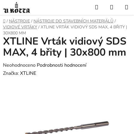
Přejít
Hledat
NÁKUP
na
KOŠÍK
obsah
DOMŮ
/
NÁSTROJE
/
NÁSTROJE DO STAVEBNÍCH MATERIÁLŮ
/
VIDIOVÉ VRTÁKY
/
XTLINE VRTÁK VIDIOVÝ SDS MAX, 4 BŘITY |
30X800 MM
XTLINE Vrták vidiový SDS
MAX, 4 břity | 30x800 mm
Průměrné
Neohodnoceno
Podrobnosti hodnocení
hodnocení
Značka:
XTLINE
produktu
je
0,0
z
5
hvězdiček.