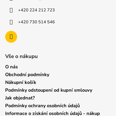
t
í
+420 224 212 723
+420 730 514 546
Vše o nákupu
O nás
Obchodní podmínky
Nákupní košík
Podmínky odstoupení od kupní smlouvy
Jak objednat?
Podmínky ochrany osobních údajů
Informace o získání osobních údajů - nákup