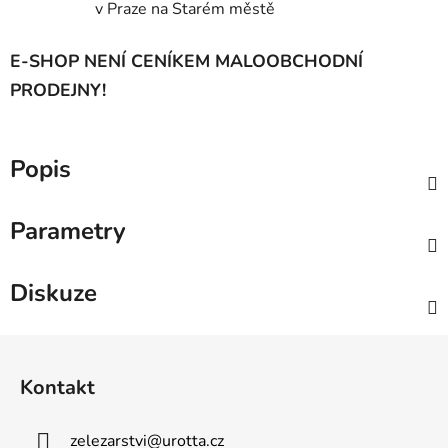
v Praze na Starém městě
E-SHOP NENÍ CENÍKEM MALOOBCHODNÍ
PRODEJNY!
Popis
Parametry
Diskuze
Z
á
Kontakt
p
a
zelezarstvi
@
urotta.cz