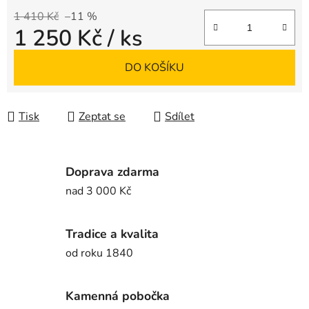
1 410 Kč
–11 %
1 250 Kč
/ ks
Měrná cena:
DO KOŠÍKU
Tisk
Zeptat se
Sdílet
Doprava zdarma
nad 3 000 Kč
Tradice a kvalita
od roku 1840
Kamenná pobočka