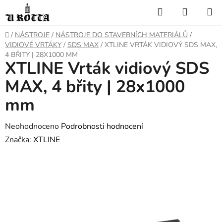
Přejít
Hledat
NÁKUP
na
KOŠÍK
obsah
DOMŮ
/
NÁSTROJE
/
NÁSTROJE DO STAVEBNÍCH MATERIÁLŮ
/
VIDIOVÉ VRTÁKY
/
SDS MAX
/
XTLINE VRTÁK VIDIOVÝ SDS MAX,
4 BŘITY | 28X1000 MM
XTLINE Vrták vidiový SDS
MAX, 4 břity | 28x1000
mm
Průměrné
Neohodnoceno
Podrobnosti hodnocení
hodnocení
Značka:
XTLINE
produktu
je
0,0
z
5
hvězdiček.