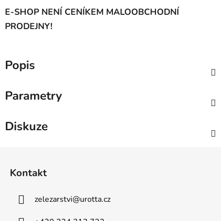
E-SHOP NENÍ CENÍKEM MALOOBCHODNÍ
PRODEJNY!
Popis
Parametry
Diskuze
Z
á
Kontakt
p
a
zelezarstvi
@
urotta.cz
t
í