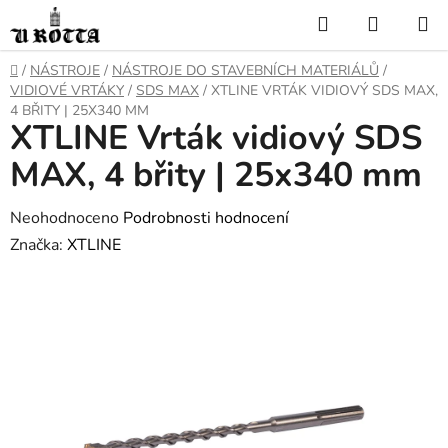
Přejít
Hledat
NÁKUP
na
KOŠÍK
obsah
DOMŮ
/
NÁSTROJE
/
NÁSTROJE DO STAVEBNÍCH MATERIÁLŮ
/
VIDIOVÉ VRTÁKY
/
SDS MAX
/
XTLINE VRTÁK VIDIOVÝ SDS MAX,
4 BŘITY | 25X340 MM
XTLINE Vrták vidiový SDS
MAX, 4 břity | 25x340 mm
Průměrné
Neohodnoceno
Podrobnosti hodnocení
hodnocení
Značka:
XTLINE
produktu
je
0,0
z
5
hvězdiček.