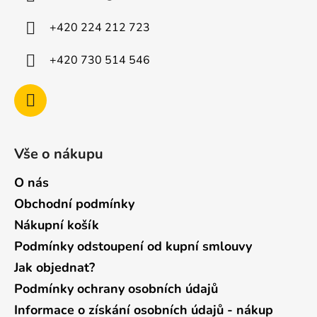
t
í
+420 224 212 723
+420 730 514 546
Vše o nákupu
O nás
Obchodní podmínky
Nákupní košík
Podmínky odstoupení od kupní smlouvy
Jak objednat?
Podmínky ochrany osobních údajů
Informace o získání osobních údajů - nákup