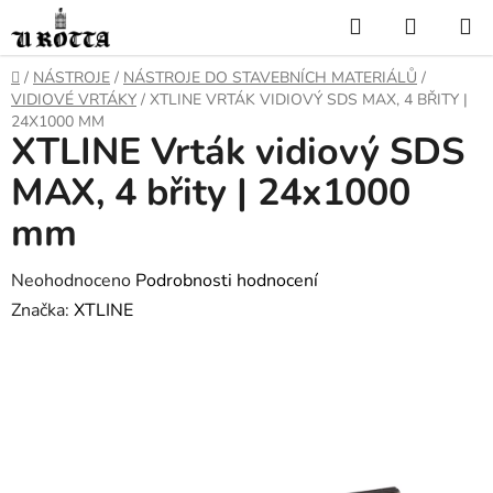
Přejít
Hledat
NÁKUP
na
KOŠÍK
obsah
DOMŮ
/
NÁSTROJE
/
NÁSTROJE DO STAVEBNÍCH MATERIÁLŮ
/
VIDIOVÉ VRTÁKY
/
XTLINE VRTÁK VIDIOVÝ SDS MAX, 4 BŘITY |
24X1000 MM
XTLINE Vrták vidiový SDS
MAX, 4 břity | 24x1000
mm
Průměrné
Neohodnoceno
Podrobnosti hodnocení
hodnocení
Značka:
XTLINE
produktu
je
0,0
z
5
hvězdiček.