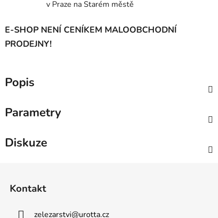
v Praze na Starém městě
E-SHOP NENÍ CENÍKEM MALOOBCHODNÍ
PRODEJNY!
Popis
Parametry
Diskuze
Z
á
Kontakt
p
a
zelezarstvi
@
urotta.cz