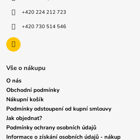
t
í
+420 224 212 723
+420 730 514 546
Vše o nákupu
O nás
Obchodní podmínky
Nákupní košík
Podmínky odstoupení od kupní smlouvy
Jak objednat?
Podmínky ochrany osobních údajů
Informace o získání osobních údajů - nákup