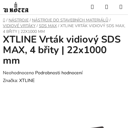
Přejít
Hledat
NÁKUP
na
KOŠÍK
obsah
DOMŮ
/
NÁSTROJE
/
NÁSTROJE DO STAVEBNÍCH MATERIÁLŮ
/
VIDIOVÉ VRTÁKY
/
SDS MAX
/
XTLINE VRTÁK VIDIOVÝ SDS MAX,
4 BŘITY | 22X1000 MM
XTLINE Vrták vidiový SDS
MAX, 4 břity | 22x1000
mm
Průměrné
Neohodnoceno
Podrobnosti hodnocení
hodnocení
Značka:
XTLINE
produktu
je
0,0
z
5
hvězdiček.