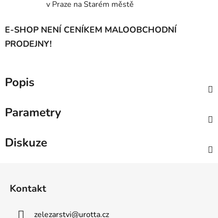
v Praze na Starém městě
E-SHOP NENÍ CENÍKEM MALOOBCHODNÍ
PRODEJNY!
Popis
Parametry
Diskuze
Z
á
Kontakt
p
a
zelezarstvi
@
urotta.cz