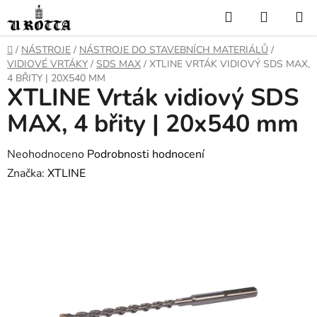
Přejít
Hledat
NÁKUP
na
KOŠÍK
obsah
DOMŮ
/
NÁSTROJE
/
NÁSTROJE DO STAVEBNÍCH MATERIÁLŮ
/
VIDIOVÉ VRTÁKY
/
SDS MAX
/
XTLINE VRTÁK VIDIOVÝ SDS MAX,
4 BŘITY | 20X540 MM
XTLINE Vrták vidiový SDS
MAX, 4 břity | 20x540 mm
Průměrné
Neohodnoceno
Podrobnosti hodnocení
hodnocení
Značka:
XTLINE
produktu
je
0,0
z
5
hvězdiček.