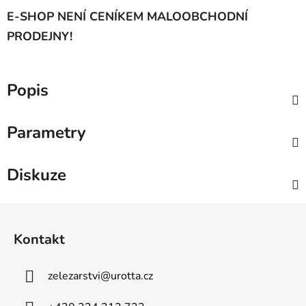
E-SHOP NENÍ CENÍKEM MALOOBCHODNÍ
PRODEJNY!
Popis
Parametry
Diskuze
Z
á
Kontakt
p
a
zelezarstvi
@
urotta.cz
t
í