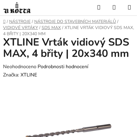
Přejít
Hledat
NÁKUP
na
KOŠÍK
obsah
DOMŮ
/
NÁSTROJE
/
NÁSTROJE DO STAVEBNÍCH MATERIÁLŮ
/
VIDIOVÉ VRTÁKY
/
SDS MAX
/
XTLINE VRTÁK VIDIOVÝ SDS MAX,
4 BŘITY | 20X340 MM
XTLINE Vrták vidiový SDS
MAX, 4 břity | 20x340 mm
Průměrné
Neohodnoceno
Podrobnosti hodnocení
hodnocení
Značka:
XTLINE
produktu
je
0,0
z
5
hvězdiček.