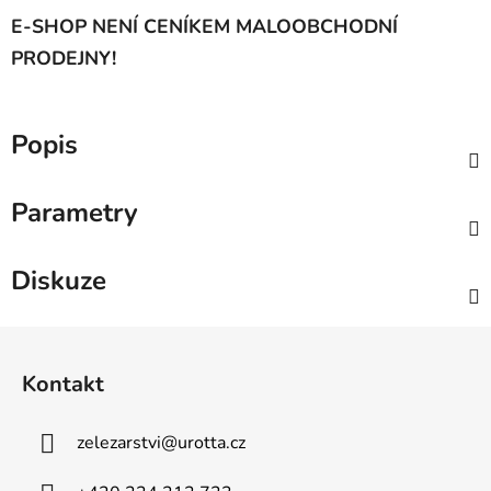
E-SHOP NENÍ CENÍKEM MALOOBCHODNÍ
PRODEJNY!
Popis
Parametry
Diskuze
Z
á
Kontakt
p
a
zelezarstvi
@
urotta.cz
t
í