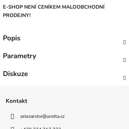
E-SHOP NENÍ CENÍKEM MALOOBCHODNÍ
PRODEJNY!
Popis
Parametry
Diskuze
Z
á
Kontakt
p
a
zelezarstvi
@
urotta.cz
t
í