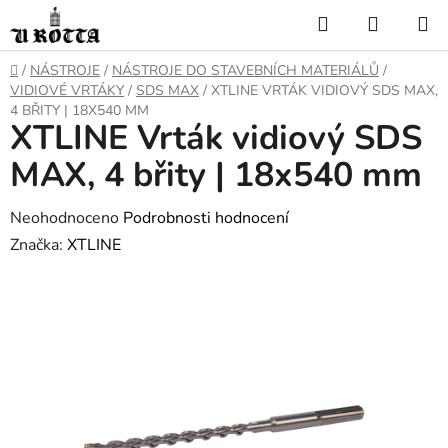
Přejít
Hledat
NÁKUP
na
KOŠÍK
obsah
DOMŮ
/
NÁSTROJE
/
NÁSTROJE DO STAVEBNÍCH MATERIÁLŮ
/
VIDIOVÉ VRTÁKY
/
SDS MAX
/
XTLINE VRTÁK VIDIOVÝ SDS MAX,
4 BŘITY | 18X540 MM
XTLINE Vrták vidiový SDS
MAX, 4 břity | 18x540 mm
Průměrné
Neohodnoceno
Podrobnosti hodnocení
hodnocení
Značka:
XTLINE
produktu
je
0,0
z
5
hvězdiček.