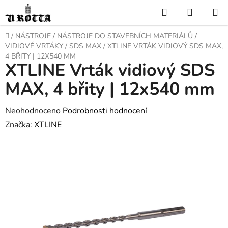
Přejít
Hledat
NÁKUP
na
KOŠÍK
obsah
DOMŮ
/
NÁSTROJE
/
NÁSTROJE DO STAVEBNÍCH MATERIÁLŮ
/
VIDIOVÉ VRTÁKY
/
SDS MAX
/
XTLINE VRTÁK VIDIOVÝ SDS MAX,
4 BŘITY | 12X540 MM
XTLINE Vrták vidiový SDS
MAX, 4 břity | 12x540 mm
Průměrné
Neohodnoceno
Podrobnosti hodnocení
hodnocení
Značka:
XTLINE
produktu
je
0,0
z
5
hvězdiček.