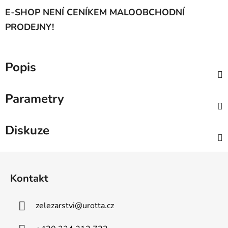
E-SHOP NENÍ CENÍKEM MALOOBCHODNÍ
PRODEJNY!
Popis
Parametry
Diskuze
Z
á
Kontakt
p
a
zelezarstvi
@
urotta.cz
t
í