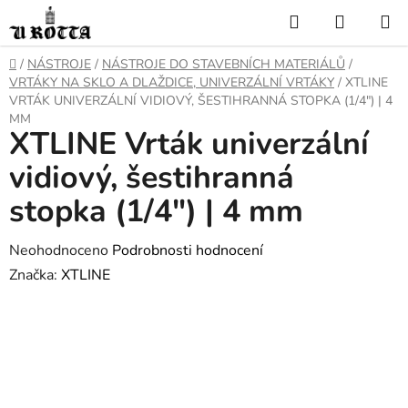
Přejít
Hledat
NÁKUP
na
KOŠÍK
obsah
DOMŮ
/
NÁSTROJE
/
NÁSTROJE DO STAVEBNÍCH MATERIÁLŮ
/
VRTÁKY NA SKLO A DLAŽDICE, UNIVERZÁLNÍ VRTÁKY
/
XTLINE
VRTÁK UNIVERZÁLNÍ VIDIOVÝ, ŠESTIHRANNÁ STOPKA (1/4") | 4
MM
XTLINE Vrták univerzální
vidiový, šestihranná
stopka (1/4") | 4 mm
Průměrné
Neohodnoceno
Podrobnosti hodnocení
hodnocení
Značka:
XTLINE
produktu
je
0,0
z
5