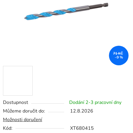
hvězdiček.
71 KČ
–9 %
Dostupnost
Dodání 2-3 pracovní dny
Můžeme doručit do:
12.8.2026
Možnosti doručení
Kód:
XT680415