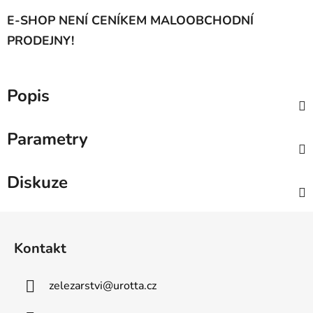
E-SHOP NENÍ CENÍKEM MALOOBCHODNÍ
PRODEJNY!
Popis
Parametry
Diskuze
Z
á
Kontakt
p
a
zelezarstvi
@
urotta.cz
t
í