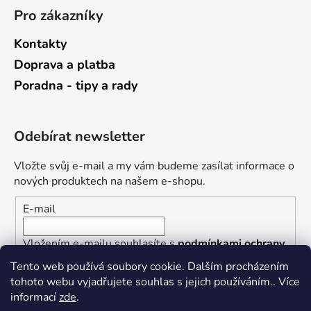
Pro zákazníky
Kontakty
Doprava a platba
Poradna - tipy a rady
Odebírat newsletter
Vložte svůj e-mail a my vám budeme zasílat informace o
nových produktech na našem e-shopu.
E-mail
Vložením e-mailu souhlasíte s
podmínkami ochrany
osobních údajů
Tento web používá soubory cookie. Dalším procházením
tohoto webu vyjadřujete souhlas s jejich používáním.. Více
PŘIHLÁSIT SE
informací
zde
.