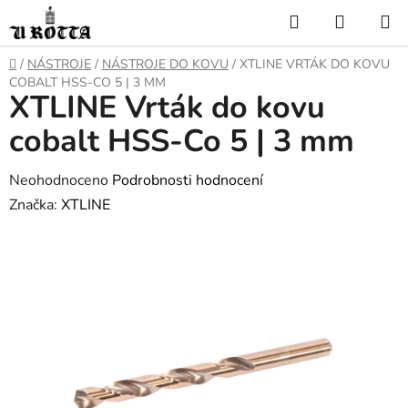
Přejít
Hledat
NÁKUP
na
KOŠÍK
obsah
DOMŮ
/
NÁSTROJE
/
NÁSTROJE DO KOVU
/
XTLINE VRTÁK DO KOVU
COBALT HSS-CO 5 | 3 MM
XTLINE Vrták do kovu
cobalt HSS-Co 5 | 3 mm
Průměrné
Neohodnoceno
Podrobnosti hodnocení
hodnocení
Značka:
XTLINE
produktu
je
0,0
z
5
hvězdiček.