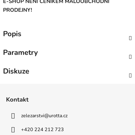
E-SHOP NENÍ CENÍKEM MALOOBCHODNÍ
PRODEJNY!
Popis
Parametry
Diskuze
Z
á
Kontakt
p
a
zelezarstvi
@
urotta.cz
t
í
+420 224 212 723