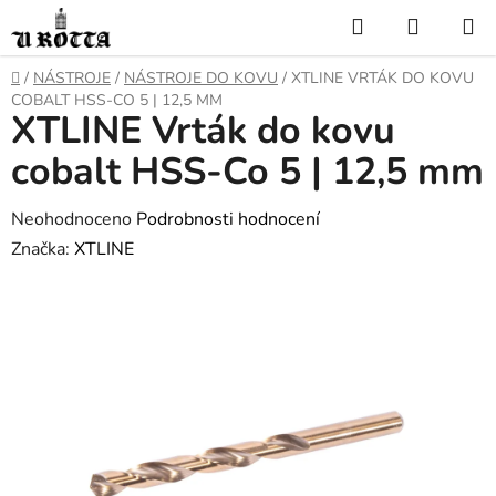
Přejít
Hledat
NÁKUP
na
KOŠÍK
obsah
DOMŮ
/
NÁSTROJE
/
NÁSTROJE DO KOVU
/
XTLINE VRTÁK DO KOVU
COBALT HSS-CO 5 | 12,5 MM
XTLINE Vrták do kovu
cobalt HSS-Co 5 | 12,5 mm
Průměrné
Neohodnoceno
Podrobnosti hodnocení
hodnocení
Značka:
XTLINE
produktu
je
0,0
z
5
hvězdiček.