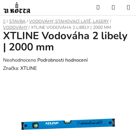
Přejít
Hledat
NÁKUP
na
KOŠÍK
obsah
DOMŮ
/
STAVBA
/
VODOVÁHY, STAHOVACÍ LATĚ, LASERY
/
VODOVÁHY
/
XTLINE VODOVÁHA 2 LIBELY | 2000 MM
XTLINE Vodováha 2 libely
| 2000 mm
Průměrné
Neohodnoceno
Podrobnosti hodnocení
hodnocení
Značka:
XTLINE
produktu
je
0,0
z
5
hvězdiček.