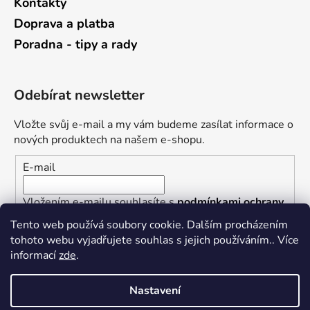
Kontakty
Doprava a platba
Poradna - tipy a rady
Odebírat newsletter
Vložte svůj e-mail a my vám budeme zasílat informace o
nových produktech na našem e-shopu.
E-mail
Vložením e-mailu souhlasíte s
podmínkami ochrany
osobních údajů
Tento web používá soubory cookie. Dalším procházením
tohoto webu vyjadřujete souhlas s jejich používáním.. Více
PŘIHLÁSIT SE
informací
zde
.
Nastavení