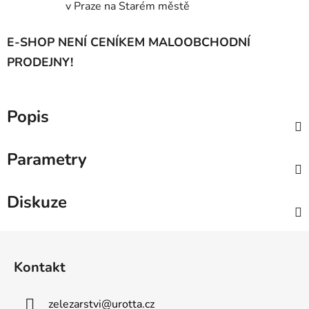
v Praze na Starém městě
E-SHOP NENÍ CENÍKEM MALOOBCHODNÍ
PRODEJNY!
Popis
Parametry
Diskuze
Z
á
Kontakt
p
a
zelezarstvi
@
urotta.cz