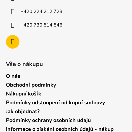
t
í
+420 224 212 723
+420 730 514 546
Vše o nákupu
O nás
Obchodní podmínky
Nákupní košík
Podmínky odstoupení od kupní smlouvy
Jak objednat?
Podmínky ochrany osobních údajů
Informace o získání osobních údajů - nákup