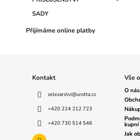
SADY
Přijímáme online platby
Z
á
Kontakt
Vše 
p
a
O nás
zelezarstvi
@
urotta.cz
t
Obcho
í
+420 224 212 723
Nákup
Podmí
+420 730 514 546
kupní
Jak o