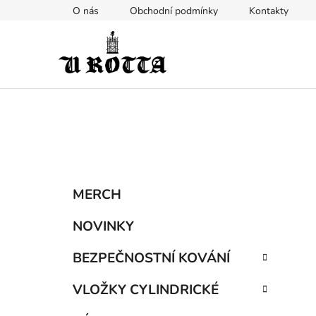
Přejít
O nás
Obchodní podmínky
Kontakty
na
obsah
P
K
Přeskočit
MERCH
a
kategorie
o
t
s
NOVINKY
e
t
g
BEZPEČNOSTNÍ KOVÁNÍ
r
o
a
r
VLOŽKY CYLINDRICKÉ
i
n
e