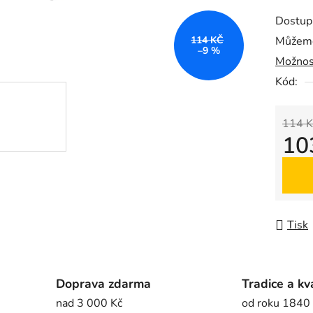
produk
Dostup
je
114 KČ
Můžeme
0,0
–9 %
Možnos
z
5
Kód:
hvězdič
114 K
10
Měrná
Tisk
Doprava zdarma
Tradice a kv
nad 3 000 Kč
od roku 1840