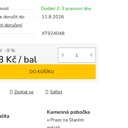
tu
nost
Dodání 2-3 pracovní dny
 doručit do:
11.8.2026
ti doručení
XT924048
ek.
č
–9 %
3 Kč
/ bal
 cena:
DO KOŠÍKU
Zeptat se
Sdílet
Kamenná pobočka
alita
v Praze na Starém
městě