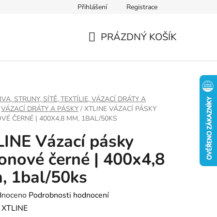
Přihlášení
Registrace
PRÁZDNÝ KOŠÍK
NÁKUPNÍ
KOŠÍK
IVA, STRUNY, SÍTĚ, TEXTÍLIE, VÁZACÍ DRÁTY A
VÁZACÍ DRÁTY A PÁSKY
/
XTLINE VÁZACÍ PÁSKY
VÉ ČERNÉ | 400X4,8 MM, 1BAL/50KS
INE Vázací pásky
onové černé | 400x4,8
 1bal/50ks
né
dnoceno
Podrobnosti hodnocení
ení
:
XTLINE