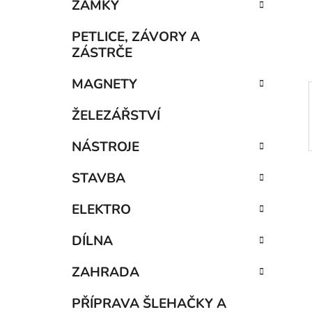
n
ZÁMKY
í
p
PETLICE, ZÁVORY A
a
ZÁSTRČE
n
MAGNETY
e
l
ŽELEZÁŘSTVÍ
NÁSTROJE
STAVBA
ELEKTRO
DÍLNA
ZAHRADA
PŘÍPRAVA ŠLEHAČKY A