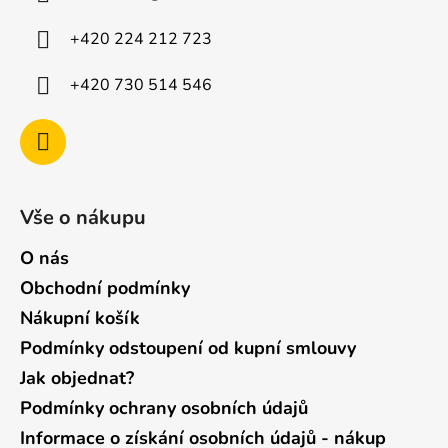
t
í
+420 224 212 723
+420 730 514 546
Vše o nákupu
O nás
Obchodní podmínky
Nákupní košík
Podmínky odstoupení od kupní smlouvy
Jak objednat?
Podmínky ochrany osobních údajů
Informace o získání osobních údajů - nákup