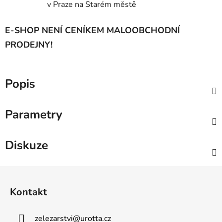
v Praze na Starém městě
E-SHOP NENÍ CENÍKEM MALOOBCHODNÍ
PRODEJNY!
Popis
Parametry
Diskuze
Z
á
Kontakt
p
a
zelezarstvi
@
urotta.cz