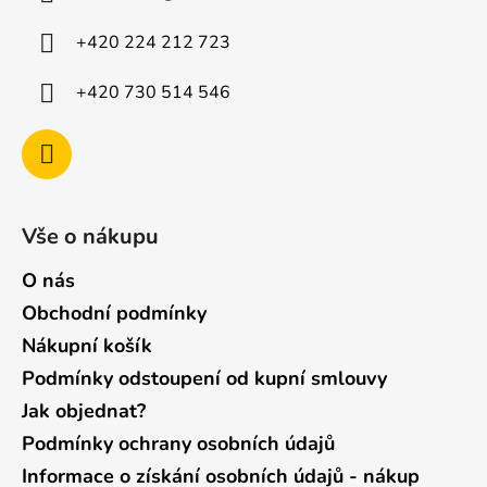
t
í
+420 224 212 723
+420 730 514 546
Vše o nákupu
O nás
Obchodní podmínky
Nákupní košík
Podmínky odstoupení od kupní smlouvy
Jak objednat?
Podmínky ochrany osobních údajů
Informace o získání osobních údajů - nákup