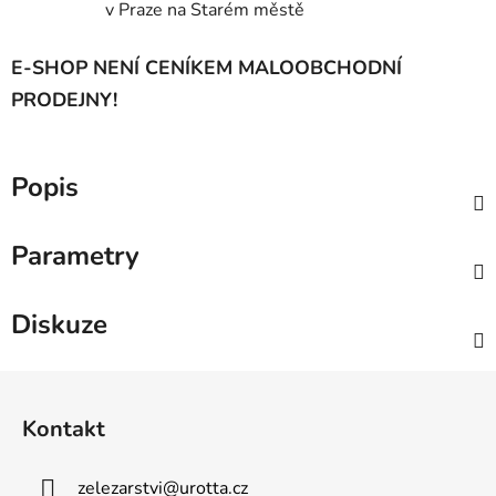
v Praze na Starém městě
E-SHOP NENÍ CENÍKEM MALOOBCHODNÍ
PRODEJNY!
Popis
Parametry
Diskuze
Z
á
Kontakt
p
a
zelezarstvi
@
urotta.cz