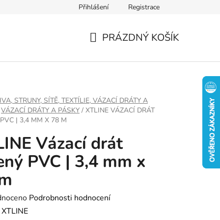
Přihlášení
Registrace
PRÁZDNÝ KOŠÍK
NÁKUPNÍ
KOŠÍK
IVA, STRUNY, SÍTĚ, TEXTÍLIE, VÁZACÍ DRÁTY A
VÁZACÍ DRÁTY A PÁSKY
/
XTLINE VÁZACÍ DRÁT
PVC | 3,4 MM X 78 M
INE Vázací drát
ený PVC | 3,4 mm x
 m
né
dnoceno
Podrobnosti hodnocení
ení
:
XTLINE