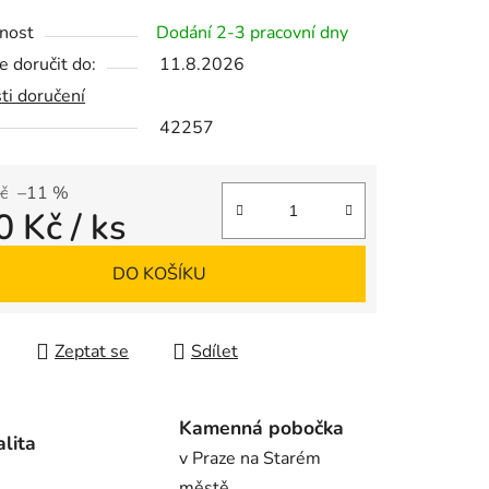
tu
nost
Dodání 2-3 pracovní dny
 doručit do:
11.8.2026
ti doručení
42257
ek.
č
–11 %
0 Kč
/ ks
 cena:
DO KOŠÍKU
Zeptat se
Sdílet
Kamenná pobočka
alita
v Praze na Starém
městě