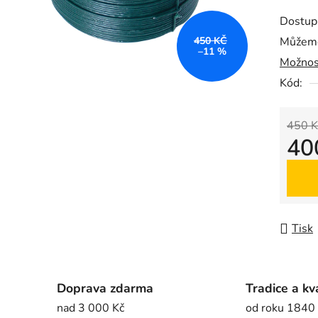
produk
Dostup
je
450 KČ
Můžeme
0,0
–11 %
Možnos
z
5
Kód:
hvězdič
450 K
40
Měrná
Tisk
Doprava zdarma
Tradice a kv
nad 3 000 Kč
od roku 1840