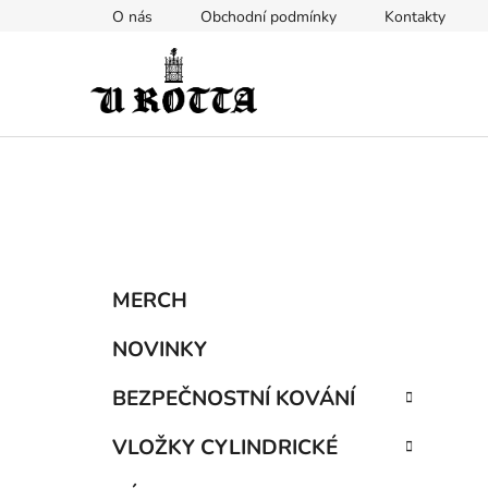
Přejít
O nás
Obchodní podmínky
Kontakty
na
obsah
P
K
Přeskočit
MERCH
a
kategorie
o
t
s
NOVINKY
e
t
g
BEZPEČNOSTNÍ KOVÁNÍ
r
o
a
r
VLOŽKY CYLINDRICKÉ
i
n
e