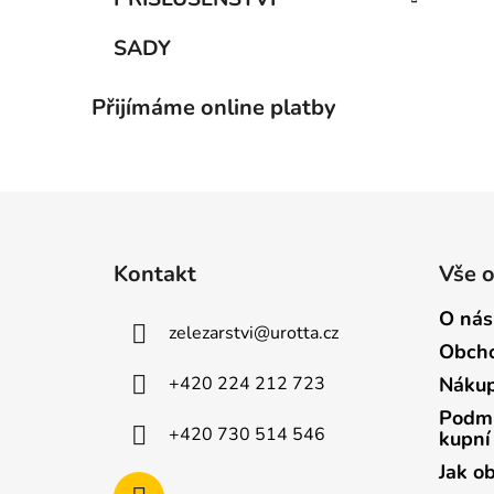
SADY
Přijímáme online platby
Z
á
Kontakt
Vše 
p
a
O nás
zelezarstvi
@
urotta.cz
t
Obcho
í
+420 224 212 723
Nákup
Podmí
+420 730 514 546
kupní
Jak o