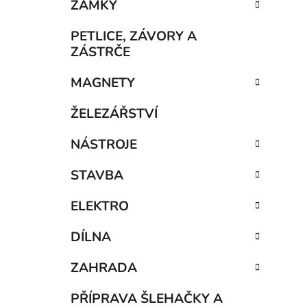
n
ZÁMKY
í
p
PETLICE, ZÁVORY A
a
ZÁSTRČE
n
MAGNETY
e
l
ŽELEZÁŘSTVÍ
NÁSTROJE
STAVBA
ELEKTRO
DÍLNA
ZAHRADA
PŘÍPRAVA ŠLEHAČKY A