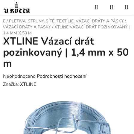
Přejít
Hledat
NÁKUP
na
KOŠÍK
obsah
DOMŮ
/
PLETIVA, STRUNY, SÍTĚ, TEXTÍLIE, VÁZACÍ DRÁTY A PÁSKY
/
VÁZACÍ DRÁTY A PÁSKY
/
XTLINE VÁZACÍ DRÁT POZINKOVANÝ |
1,4 MM X 50 M
XTLINE Vázací drát
pozinkovaný | 1,4 mm x 50
m
Průměrné
Neohodnoceno
Podrobnosti hodnocení
hodnocení
Značka:
XTLINE
produktu
je
0,0
z
5
hvězdiček.