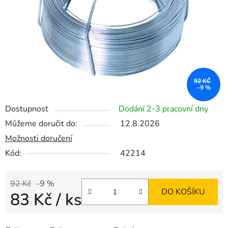
92 KČ
–9 %
Dostupnost
Dodání 2-3 pracovní dny
Můžeme doručit do:
12.8.2026
Možnosti doručení
Kód:
42214
92 Kč
–9 %
DO KOŠÍKU
83 Kč
/ ks
Měrná cena: