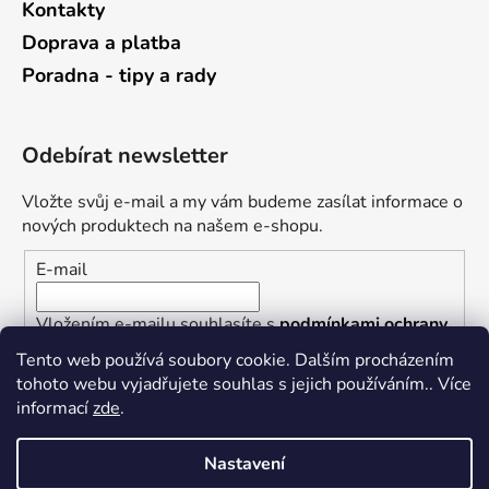
Kontakty
Doprava a platba
Poradna - tipy a rady
Odebírat newsletter
Vložte svůj e-mail a my vám budeme zasílat informace o
nových produktech na našem e-shopu.
E-mail
Vložením e-mailu souhlasíte s
podmínkami ochrany
osobních údajů
Tento web používá soubory cookie. Dalším procházením
tohoto webu vyjadřujete souhlas s jejich používáním.. Více
PŘIHLÁSIT SE
informací
zde
.
Nastavení