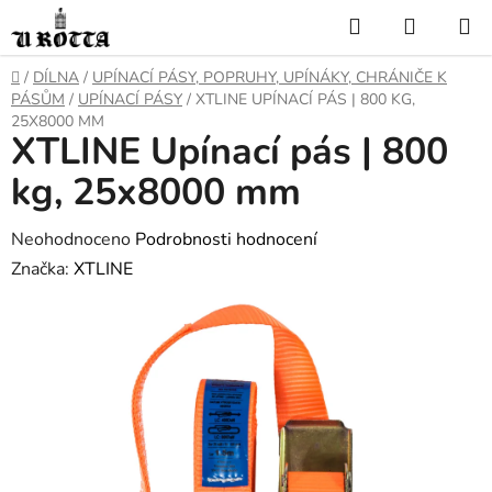
Přejít
Hledat
NÁKUP
na
KOŠÍK
obsah
DOMŮ
/
DÍLNA
/
UPÍNACÍ PÁSY, POPRUHY, UPÍNÁKY, CHRÁNIČE K
PÁSŮM
/
UPÍNACÍ PÁSY
/
XTLINE UPÍNACÍ PÁS | 800 KG,
25X8000 MM
XTLINE Upínací pás | 800
kg, 25x8000 mm
Průměrné
Neohodnoceno
Podrobnosti hodnocení
hodnocení
Značka:
XTLINE
produktu
je
0,0
z
5
hvězdiček.