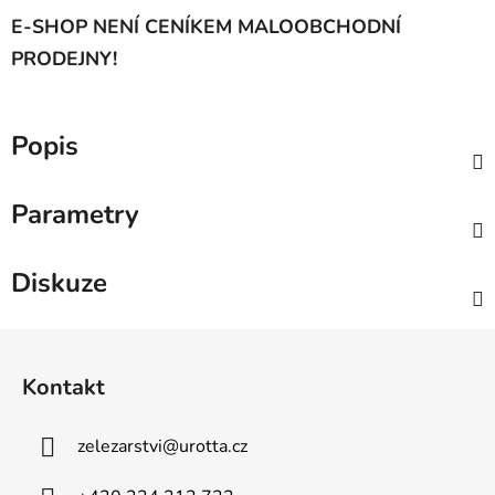
E-SHOP NENÍ CENÍKEM MALOOBCHODNÍ
PRODEJNY!
Popis
Parametry
Diskuze
Z
á
Kontakt
p
a
zelezarstvi
@
urotta.cz
t
í