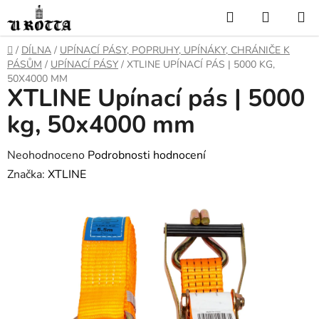
Přejít
Hledat
NÁKUP
na
KOŠÍK
obsah
DOMŮ
/
DÍLNA
/
UPÍNACÍ PÁSY, POPRUHY, UPÍNÁKY, CHRÁNIČE K
PÁSŮM
/
UPÍNACÍ PÁSY
/
XTLINE UPÍNACÍ PÁS | 5000 KG,
50X4000 MM
XTLINE Upínací pás | 5000
kg, 50x4000 mm
Průměrné
Neohodnoceno
Podrobnosti hodnocení
hodnocení
Značka:
XTLINE
produktu
je
0,0
z
5
hvězdiček.