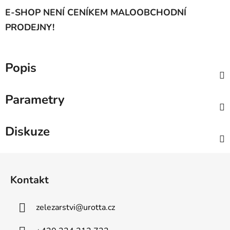
E-SHOP NENÍ CENÍKEM MALOOBCHODNÍ
PRODEJNY!
Popis
Parametry
Diskuze
Z
á
Kontakt
p
a
zelezarstvi
@
urotta.cz
t
í