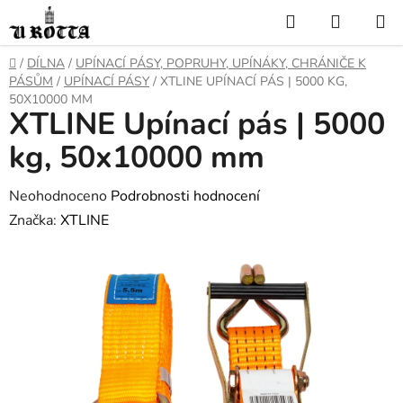
Přejít
Hledat
NÁKUP
na
KOŠÍK
obsah
DOMŮ
/
DÍLNA
/
UPÍNACÍ PÁSY, POPRUHY, UPÍNÁKY, CHRÁNIČE K
PÁSŮM
/
UPÍNACÍ PÁSY
/
XTLINE UPÍNACÍ PÁS | 5000 KG,
50X10000 MM
XTLINE Upínací pás | 5000
kg, 50x10000 mm
Průměrné
Neohodnoceno
Podrobnosti hodnocení
hodnocení
Značka:
XTLINE
produktu
je
0,0
z
5
hvězdiček.