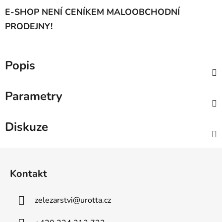
E-SHOP NENÍ CENÍKEM MALOOBCHODNÍ
PRODEJNY!
Popis
Parametry
Diskuze
Z
á
Kontakt
p
a
zelezarstvi
@
urotta.cz
t
í