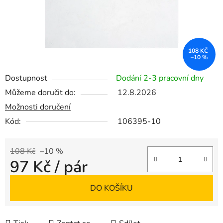
108 KČ
–10 %
Dostupnost
Dodání 2-3 pracovní dny
Můžeme doručit do:
12.8.2026
Možnosti doručení
Kód:
106395-10
108 Kč
–10 %
97 Kč
/ pár
Měrná cena:
DO KOŠÍKU