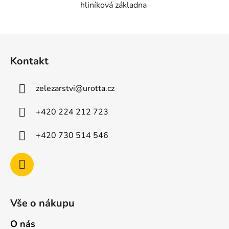
hliníková základna
Z
á
Kontakt
p
a
zelezarstvi
@
urotta.cz
t
í
+420 224 212 723
+420 730 514 546
Vše o nákupu
O nás