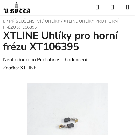
Přejít
Hledat
NÁKUP
na
KOŠÍK
obsah
DOMŮ
/
PŘÍSLUŠENSTVÍ
/
UHLÍKY
/
XTLINE UHLÍKY PRO HORNÍ
FRÉZU XT106395
XTLINE Uhlíky pro horní
frézu XT106395
Průměrné
Neohodnoceno
Podrobnosti hodnocení
hodnocení
Značka:
XTLINE
produktu
je
0,0
z
5
hvězdiček.