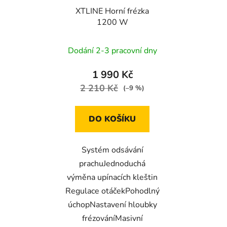
XTLINE Horní frézka
1200 W
Dodání 2-3 pracovní dny
1 990 Kč
2 210 Kč
(–9 %)
DO KOŠÍKU
Systém odsávání
prachuJednoduchá
výměna upínacích kleštin
Regulace otáčekPohodlný
úchopNastavení hloubky
frézováníMasivní