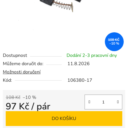
108 KČ
–10 %
Dostupnost
Dodání 2-3 pracovní dny
Můžeme doručit do:
11.8.2026
Možnosti doručení
Kód:
106380-17
108 Kč
–10 %
97 Kč
/ pár
Měrná cena:
DO KOŠÍKU