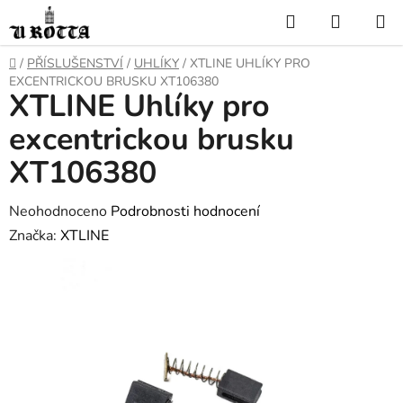
Přejít
Hledat
NÁKUP
na
KOŠÍK
obsah
DOMŮ
/
PŘÍSLUŠENSTVÍ
/
UHLÍKY
/
XTLINE UHLÍKY PRO
EXCENTRICKOU BRUSKU XT106380
XTLINE Uhlíky pro
excentrickou brusku
XT106380
Průměrné
Neohodnoceno
Podrobnosti hodnocení
hodnocení
Značka:
XTLINE
produktu
je
0,0
z
5
hvězdiček.