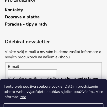
Pro zákazníky
Kontakty
Doprava a platba
Poradna - tipy a rady
Odebírat newsletter
Vložte svůj e-mail a my vám budeme zasílat informace o
nových produktech na našem e-shopu.
E-mail
Vložením e-mailu souhlasíte s
podmínkami ochrany
osobních údajů
Tento web používá soubory cookie. Dalším procházením
tohoto webu vyjadřujete souhlas s jejich používáním.. Více
PŘIHLÁSIT SE
informací
zde
.