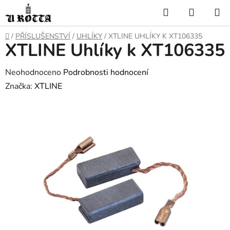
Přejít
Hledat
NÁKUP
na
KOŠÍK
obsah
DOMŮ
/
PŘÍSLUŠENSTVÍ
/
UHLÍKY
/
XTLINE UHLÍKY K XT106335
XTLINE Uhlíky k XT106335
Průměrné
Neohodnoceno
Podrobnosti hodnocení
hodnocení
Značka:
XTLINE
produktu
je
0,0
z
5
hvězdiček.