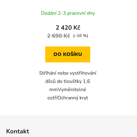
Dodání 2-3 pracovní dny
2 420 Kč
2 690 Kč
(–10 %)
DO KOŠÍKU
Stříhání nebo vystřihování
dílců do tloušťky 1,6
mmVyměnitelné
ostříOchranný kryt
Z
á
Kontakt
p