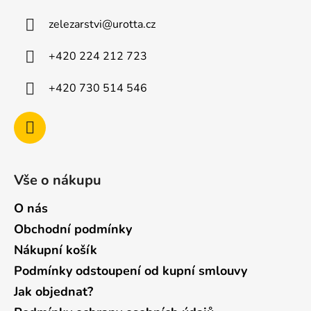
a
zelezarstvi
@
urotta.cz
t
í
+420 224 212 723
+420 730 514 546
Vše o nákupu
O nás
Obchodní podmínky
Nákupní košík
Podmínky odstoupení od kupní smlouvy
Jak objednat?