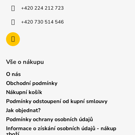
í
+420 224 212 723
+420 730 514 546
Vše o nákupu
O nás
Obchodní podmínky
Nákupní košík
Podmínky odstoupení od kupní smlouvy
Jak objednat?
Podmínky ochrany osobních údajů
Informace o získání osobních údajů - nákup
zboží