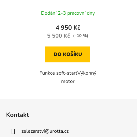
2200 W, 255 mm
Dodání 2-3 pracovní dny
4 950 Kč
5 500 Kč
(–10 %)
DO KOŠÍKU
Funkce soft-startVýkonný
motor
Z
á
Kontakt
p
a
zelezarstvi
@
urotta.cz
t