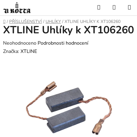
Přejít
Hledat
NÁKUP
na
KOŠÍK
obsah
DOMŮ
/
PŘÍSLUŠENSTVÍ
/
UHLÍKY
/
XTLINE UHLÍKY K XT106260
XTLINE Uhlíky k XT106260
Průměrné
Neohodnoceno
Podrobnosti hodnocení
hodnocení
Značka:
XTLINE
produktu
je
0,0
z
5
hvězdiček.