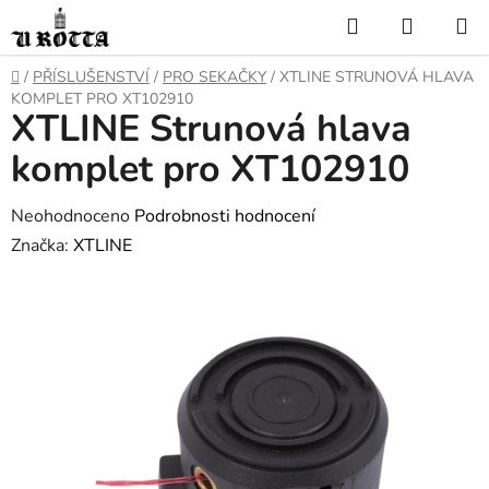
Přejít
Hledat
NÁKUP
na
KOŠÍK
obsah
DOMŮ
/
PŘÍSLUŠENSTVÍ
/
PRO SEKAČKY
/
XTLINE STRUNOVÁ HLAVA
KOMPLET PRO XT102910
XTLINE Strunová hlava
komplet pro XT102910
Průměrné
Neohodnoceno
Podrobnosti hodnocení
hodnocení
Značka:
XTLINE
produktu
je
0,0
z
5
hvězdiček.