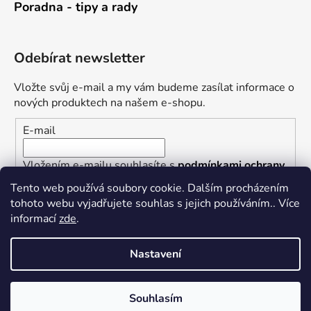
Poradna - tipy a rady
Odebírat newsletter
Vložte svůj e-mail a my vám budeme zasílat informace o
nových produktech na našem e-shopu.
E-mail
Vložením e-mailu souhlasíte s
podmínkami ochrany
osobních údajů
Tento web používá soubory cookie. Dalším procházením
tohoto webu vyjadřujete souhlas s jejich používáním.. Více
PŘIHLÁSIT SE
informací
zde
.
Nastavení
Vytvořil Shoptet
Souhlasím
Copyright 2026
Železářství U Rotta
. Všechna práva