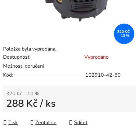
320 KČ
–10 %
Položka byla vyprodána…
Dostupnost
Vyprodáno
Možnosti doručení
Kód:
102910-42-50
320 Kč
–10 %
288 Kč
/ ks
Měrná cena:
Tisk
Zeptat se
Sdílet