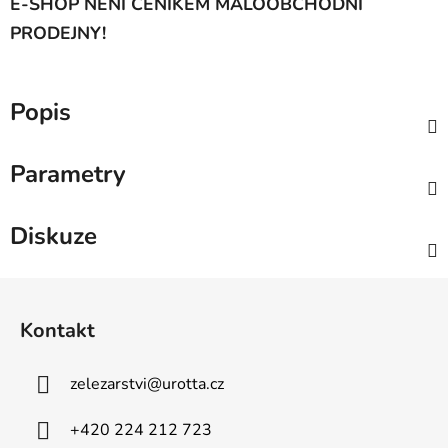
E-SHOP NENÍ CENÍKEM MALOOBCHODNÍ
PRODEJNY!
Popis
Parametry
Diskuze
Z
á
Kontakt
p
a
zelezarstvi
@
urotta.cz
t
í
+420 224 212 723