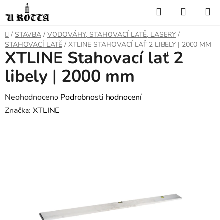
Přejít
Hledat
NÁKUP
na
KOŠÍK
obsah
DOMŮ
/
STAVBA
/
VODOVÁHY, STAHOVACÍ LATĚ, LASERY
/
STAHOVACÍ LATĚ
/
XTLINE STAHOVACÍ LAŤ 2 LIBELY | 2000 MM
XTLINE Stahovací lať 2
libely | 2000 mm
Průměrné
Neohodnoceno
Podrobnosti hodnocení
hodnocení
Značka:
XTLINE
produktu
je
0,0
z
5
hvězdiček.