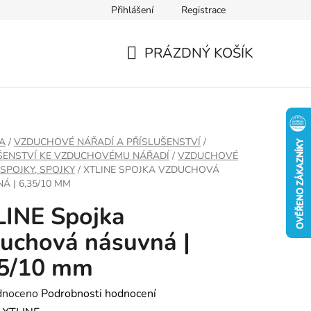
Přihlášení
Registrace
PRÁZDNÝ KOŠÍK
NÁKUPNÍ
KOŠÍK
A
/
VZDUCHOVÉ NÁŘADÍ A PŘÍSLUŠENSTVÍ
/
ŠENSTVÍ KE VZDUCHOVÉMU NÁŘADÍ
/
VZDUCHOVÉ
SPOJKY, SPOJKY
/
XTLINE SPOJKA VZDUCHOVÁ
Á | 6,35/10 MM
INE Spojka
uchová násuvná |
35/10 mm
né
dnoceno
Podrobnosti hodnocení