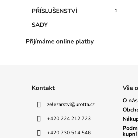
PŘÍSLUŠENSTVÍ
SADY
Přijímáme online platby
Z
á
Kontakt
Vše 
p
a
O nás
zelezarstvi
@
urotta.cz
t
Obcho
í
+420 224 212 723
Nákup
Podmí
+420 730 514 546
kupní