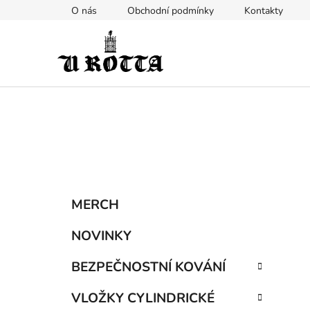
Přejít
O nás
Obchodní podmínky
Kontakty
na
obsah
P
K
Přeskočit
MERCH
a
kategorie
o
t
s
NOVINKY
e
t
g
BEZPEČNOSTNÍ KOVÁNÍ
r
o
a
r
VLOŽKY CYLINDRICKÉ
i
n