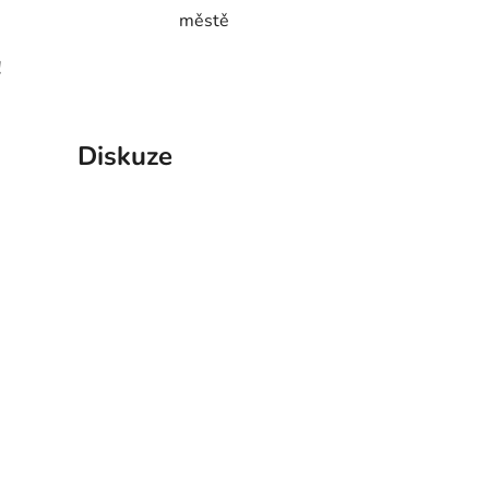
městě
!
Diskuze