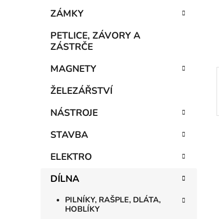
e
n
ZÁMKY
í
p
PETLICE, ZÁVORY A
a
ZÁSTRČE
n
MAGNETY
e
l
ŽELEZÁŘSTVÍ
NÁSTROJE
STAVBA
ELEKTRO
DÍLNA
PILNÍKY, RAŠPLE, DLÁTA,
HOBLÍKY