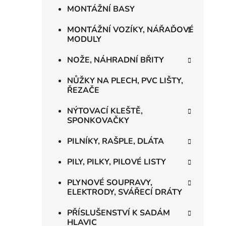
MONTÁŽNÍ BASY
MONTÁŽNÍ VOZÍKY, NÁŘAĎOVÉ
MODULY
NOŽE, NÁHRADNÍ BŘITY
NŮŽKY NA PLECH, PVC LIŠTY,
ŘEZAČE
NÝTOVACÍ KLEŠTĚ,
SPONKOVAČKY
PILNÍKY, RAŠPLE, DLÁTA
PILY, PILKY, PILOVÉ LISTY
PLYNOVÉ SOUPRAVY,
ELEKTRODY, SVÁŘECÍ DRÁTY
PŘÍSLUŠENSTVÍ K SADÁM
HLAVIC