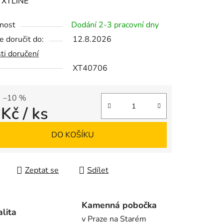
ení
:
XTLINE
tu
nost
Dodání 2-3 pracovní dny
 doručit do:
12.8.2026
ti doručení
XT40706
ek.
–10 %
 Kč
/ ks
 cena:
DO KOŠÍKU
Zeptat se
Sdílet
Kamenná pobočka
alita
v Praze na Starém