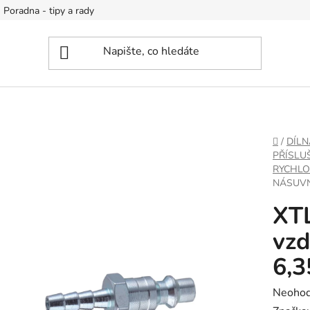
Poradna - tipy a rady
DOMŮ
/
DÍLN
PŘÍSLU
RYCHLO
NÁSUVN
XTL
vzd
6,
Průměr
Neoho