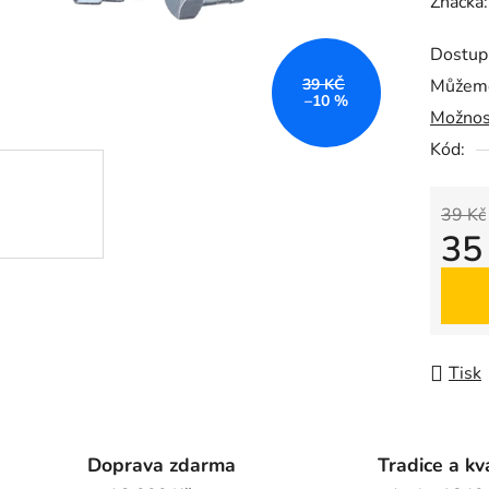
hodnoc
Značka
produk
Dostup
je
39 KČ
Můžeme
0,0
–10 %
Možnos
z
5
Kód:
hvězdič
39 Kč
35
Měrná
Tisk
Doprava zdarma
Tradice a kv