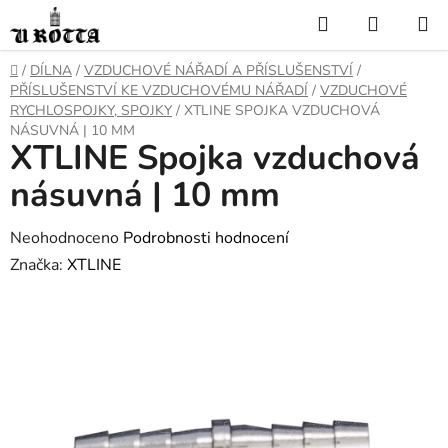
Přejít
Hledat
NÁKUP
na
KOŠÍK
obsah
DOMŮ
/
DÍLNA
/
VZDUCHOVÉ NÁŘADÍ A PŘÍSLUŠENSTVÍ
/
PŘÍSLUŠENSTVÍ KE VZDUCHOVÉMU NÁŘADÍ
/
VZDUCHOVÉ
RYCHLOSPOJKY, SPOJKY
/
XTLINE SPOJKA VZDUCHOVÁ
NÁSUVNÁ | 10 MM
XTLINE Spojka vzduchová
násuvná | 10 mm
Průměrné
Neohodnoceno
Podrobnosti hodnocení
hodnocení
Značka:
XTLINE
produktu
je
0,0
z
5
hvězdiček.