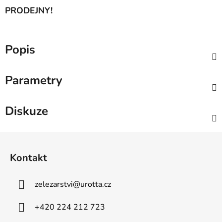
PRODEJNY!
Popis
Parametry
Diskuze
Z
á
Kontakt
p
a
zelezarstvi
@
urotta.cz
t
í
+420 224 212 723