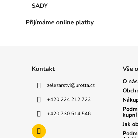
SADY
Přijímáme online platby
Z
á
Kontakt
Vše 
p
a
O nás
zelezarstvi
@
urotta.cz
t
Obcho
í
+420 224 212 723
Nákup
Podmí
+420 730 514 546
kupní
Jak o
Podmí