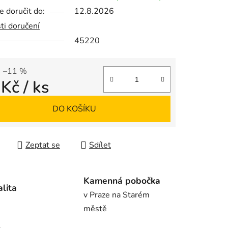
 doručit do:
12.8.2026
ti doručení
45220
ek.
–11 %
 Kč
/ ks
 cena:
DO KOŠÍKU
Zeptat se
Sdílet
Kamenná pobočka
alita
v Praze na Starém
městě