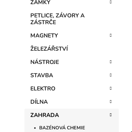
n
ZÁMKY
í
p
PETLICE, ZÁVORY A
a
ZÁSTRČE
n
MAGNETY
e
l
ŽELEZÁŘSTVÍ
NÁSTROJE
STAVBA
ELEKTRO
DÍLNA
ZAHRADA
BAZÉNOVÁ CHEMIE