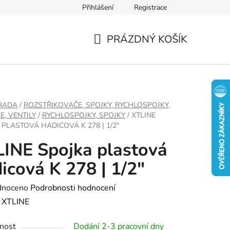
Přihlášení
Registrace
PRÁZDNÝ KOŠÍK
NÁKUPNÍ
KOŠÍK
RADA
/
ROZSTŘIKOVAČE, SPOJKY, RYCHLOSPOJKY,
E, VENTILY
/
RYCHLOSPOJKY, SPOJKY
/
XTLINE
 PLASTOVÁ HADICOVÁ K 278 | 1/2"
INE Spojka plastová
icová K 278 | 1/2"
né
dnoceno
Podrobnosti hodnocení
ení
:
XTLINE
tu
nost
Dodání 2-3 pracovní dny