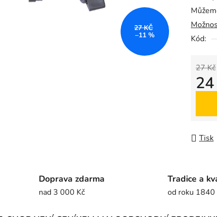
Můžeme
0,0
Možnos
z
27 KČ
–11 %
5
Kód:
hvězdič
27 Kč
24
Měrná
Tisk
Doprava zdarma
Tradice a kv
nad 3 000 Kč
od roku 1840