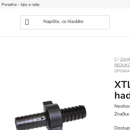
Poradna - tipy a rady
DOMŮ
/
ZAH
REDUKC
SPOJKA
XTL
had
Průměr
Neoho
hodnoc
Značka
produk
Dostup
je