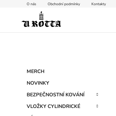
Přejít
O nás
Obchodní podmínky
Kontakty
na
obsah
P
K
Přeskočit
MERCH
a
kategorie
o
t
s
NOVINKY
e
t
g
BEZPEČNOSTNÍ KOVÁNÍ
r
o
a
r
VLOŽKY CYLINDRICKÉ
i
n
e