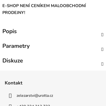
E-SHOP NENÍ CENÍKEM MALOOBCHODNÍ
PRODEJNY!
Popis
Parametry
Diskuze
Z
á
Kontakt
p
a
zelezarstvi
@
urotta.cz
t
í