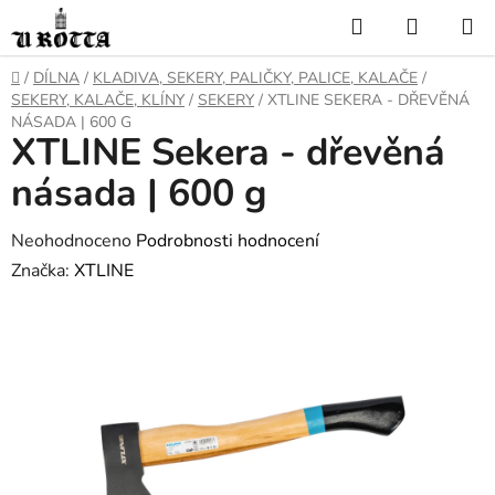
Přejít
Hledat
NÁKUP
na
KOŠÍK
obsah
DOMŮ
/
DÍLNA
/
KLADIVA, SEKERY, PALIČKY, PALICE, KALAČE
/
SEKERY, KALAČE, KLÍNY
/
SEKERY
/
XTLINE SEKERA - DŘEVĚNÁ
NÁSADA | 600 G
XTLINE Sekera - dřevěná
násada | 600 g
Průměrné
Neohodnoceno
Podrobnosti hodnocení
hodnocení
Značka:
XTLINE
produktu
je
0,0
z
5
hvězdiček.