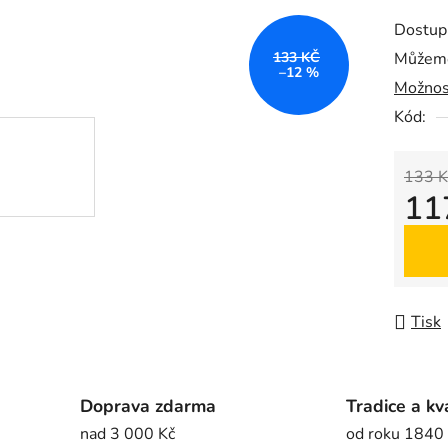
produk
Dostup
je
133 KČ
Můžeme
0,0
–12 %
Možnos
z
5
Kód:
hvězdič
133 K
11
Měrná
Tisk
Doprava zdarma
Tradice a kv
nad 3 000 Kč
od roku 1840