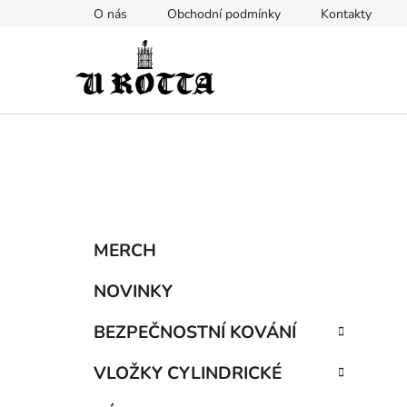
Přejít
O nás
Obchodní podmínky
Kontakty
na
obsah
P
K
Přeskočit
MERCH
a
kategorie
o
t
s
NOVINKY
e
t
g
BEZPEČNOSTNÍ KOVÁNÍ
r
o
a
r
VLOŽKY CYLINDRICKÉ
i
n
e