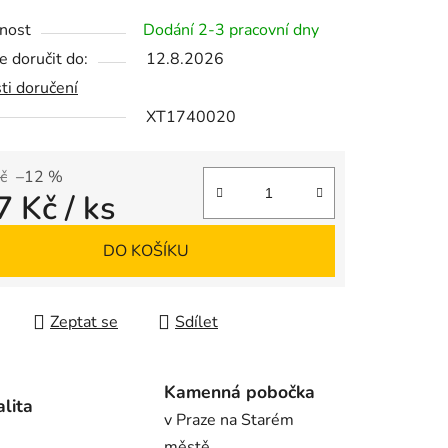
tu
nost
Dodání 2-3 pracovní dny
 doručit do:
12.8.2026
ti doručení
XT1740020
ek.
č
–12 %
7 Kč
/ ks
 cena:
DO KOŠÍKU
Zeptat se
Sdílet
Kamenná pobočka
alita
v Praze na Starém
městě