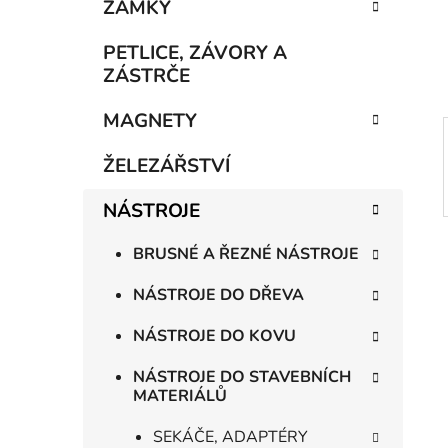
n
ZÁMKY
í
p
PETLICE, ZÁVORY A
a
ZÁSTRČE
n
MAGNETY
e
l
ŽELEZÁŘSTVÍ
NÁSTROJE
BRUSNÉ A ŘEZNÉ NÁSTROJE
NÁSTROJE DO DŘEVA
NÁSTROJE DO KOVU
NÁSTROJE DO STAVEBNÍCH
MATERIÁLŮ
SEKÁČE, ADAPTÉRY