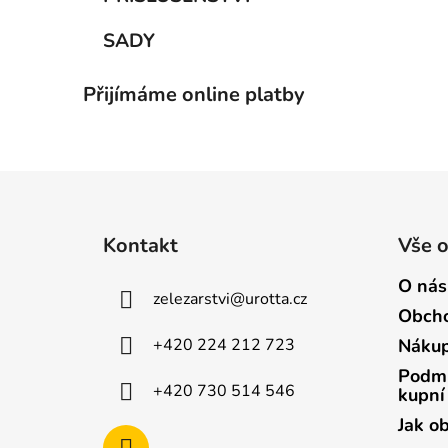
SADY
Přijímáme online platby
Z
á
Kontakt
Vše 
p
a
O nás
zelezarstvi
@
urotta.cz
t
Obcho
í
+420 224 212 723
Nákup
Podmí
+420 730 514 546
kupní
Jak o