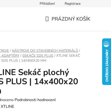
Přihlášení
Registrace
PRÁZDNÝ KOŠÍK
NÁKUPNÍ
KOŠÍK
TROJE
/
NÁSTROJE DO STAVEBNÍCH MATERIÁLŮ
/
, ADAPTÉRY
/
SEKÁČE SDS PLUS
/
XTLINE SEKÁČ
 SDS PLUS | 14X400X20 MM
INE Sekáč plochý
S PLUS | 14x400x20
m
né
dnoceno
Podrobnosti hodnocení
ení
:
XTLINE