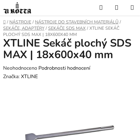
Přejít
Hledat
NÁKUP
na
KOŠÍK
obsah
DOMŮ
/
NÁSTROJE
/
NÁSTROJE DO STAVEBNÍCH MATERIÁLŮ
/
SEKÁČE, ADAPTÉRY
/
SEKÁČE SDS MAX
/
XTLINE SEKÁČ
PLOCHÝ SDS MAX | 18X600X40 MM
XTLINE Sekáč plochý SDS
MAX | 18x600x40 mm
Průměrné
Neohodnoceno
Podrobnosti hodnocení
hodnocení
Značka:
XTLINE
produktu
je
0,0
z
5
hvězdiček.