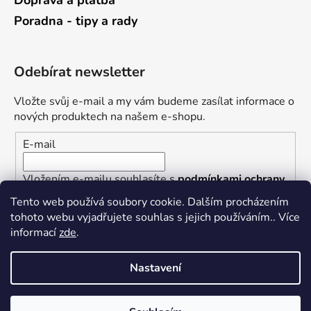
Doprava a platba
Poradna - tipy a rady
Odebírat newsletter
Vložte svůj e-mail a my vám budeme zasílat informace o
nových produktech na našem e-shopu.
E-mail
Vložením e-mailu souhlasíte s
podmínkami ochrany
osobních údajů
Tento web používá soubory cookie. Dalším procházením
tohoto webu vyjadřujete souhlas s jejich používáním.. Více
PŘIHLÁSIT SE
informací
zde
.
Nastavení
Vytvořil Shoptet