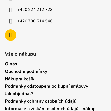
t
í
+420 224 212 723
+420 730 514 546
Vše o nákupu
O nás
Obchodní podmínky
Nákupní košík
Podmínky odstoupení od kupní smlouvy
Jak objednat?
Podmínky ochrany osobních údajů
Informace o získání osobních údajů - nákup