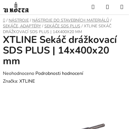
Přejít
Hledat
NÁKUP
na
KOŠÍK
obsah
DOMŮ
/
NÁSTROJE
/
NÁSTROJE DO STAVEBNÍCH MATERIÁLŮ
/
SEKÁČE, ADAPTÉRY
/
SEKÁČE SDS PLUS
/
XTLINE SEKÁČ
DRÁŽKOVACÍ SDS PLUS | 14X400X20 MM
XTLINE Sekáč drážkovací
SDS PLUS | 14x400x20
mm
Průměrné
Neohodnoceno
Podrobnosti hodnocení
hodnocení
Značka:
XTLINE
produktu
je
0,0
z
5
hvězdiček.