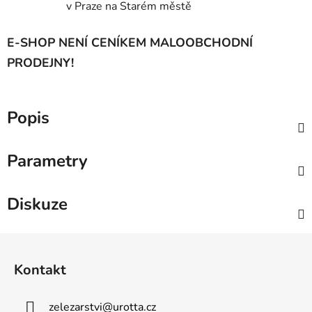
v Praze na Starém městě
E-SHOP NENÍ CENÍKEM MALOOBCHODNÍ
PRODEJNY!
Popis
Parametry
Diskuze
Z
á
Kontakt
p
a
zelezarstvi
@
urotta.cz