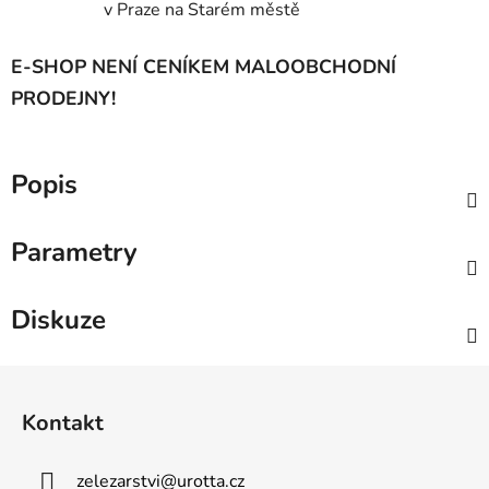
v Praze na Starém městě
E-SHOP NENÍ CENÍKEM MALOOBCHODNÍ
PRODEJNY!
Popis
Parametry
Diskuze
Z
á
Kontakt
p
a
zelezarstvi
@
urotta.cz