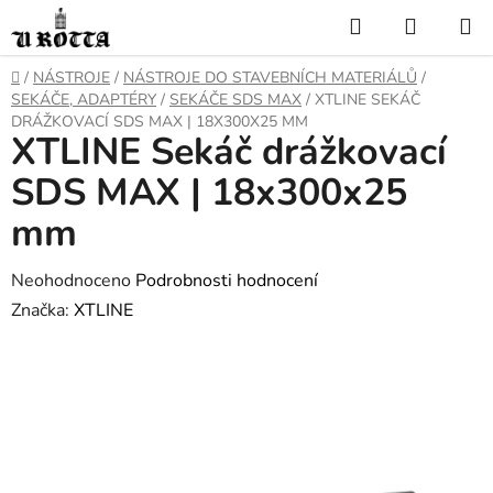
Přejít
Hledat
NÁKUP
na
KOŠÍK
obsah
DOMŮ
/
NÁSTROJE
/
NÁSTROJE DO STAVEBNÍCH MATERIÁLŮ
/
SEKÁČE, ADAPTÉRY
/
SEKÁČE SDS MAX
/
XTLINE SEKÁČ
DRÁŽKOVACÍ SDS MAX | 18X300X25 MM
XTLINE Sekáč drážkovací
SDS MAX | 18x300x25
mm
Průměrné
Neohodnoceno
Podrobnosti hodnocení
hodnocení
Značka:
XTLINE
produktu
je
0,0
z
5
hvězdiček.