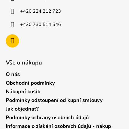
t
í
+420 224 212 723
+420 730 514 546
Vše o nákupu
O nás
Obchodní podmínky
Nákupní košík
Podmínky odstoupení od kupní smlouvy
Jak objednat?
Podmínky ochrany osobních údajů
Informace o získání osobních údajů - nákup