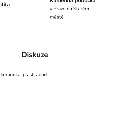
Kamenná pobočka
alita
v Praze na Starém
městě
!
Diskuze
 keramika, plast, apod.