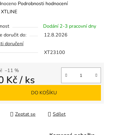
né
dnoceno
Podrobnosti hodnocení
ení
:
XTLINE
tu
nost
Dodání 2-3 pracovní dny
 doručit do:
12.8.2026
ti doručení
XT23100
ek.
č
–11 %
0 Kč
/ ks
 cena:
DO KOŠÍKU
Zeptat se
Sdílet