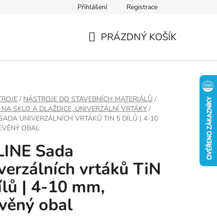
Přihlášení
Registrace
PRÁZDNÝ KOŠÍK
NÁKUPNÍ
KOŠÍK
TROJE
/
NÁSTROJE DO STAVEBNÍCH MATERIÁLŮ
/
 NA SKLO A DLAŽDICE, UNIVERZÁLNÍ VRTÁKY
/
SADA UNIVERZÁLNÍCH VRTÁKŮ TIN 5 DÍLŮ | 4-10
EVĚNÝ OBAL
LINE Sada
verzálních vrtáků TiN
ílů | 4-10 mm,
věný obal