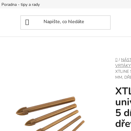
Poradna - tipy a rady
DOMŮ
/
NÁS
VRTÁKY
XTLINE 
MM, DŘ
XT
uni
5 d
dře