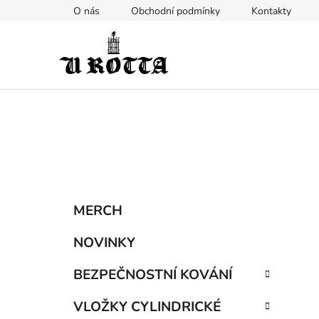
Přejít
O nás
Obchodní podmínky
Kontakty
na
obsah
P
K
Přeskočit
MERCH
a
kategorie
o
t
s
NOVINKY
e
t
g
BEZPEČNOSTNÍ KOVÁNÍ
r
o
a
r
VLOŽKY CYLINDRICKÉ
i
n