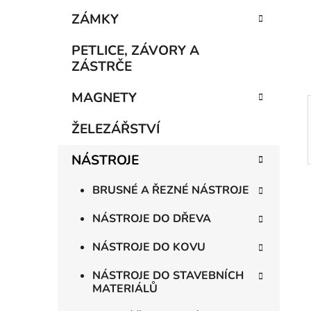
e
n
ZÁMKY
í
p
PETLICE, ZÁVORY A
a
ZÁSTRČE
n
MAGNETY
e
l
ŽELEZÁŘSTVÍ
NÁSTROJE
BRUSNÉ A ŘEZNÉ NÁSTROJE
NÁSTROJE DO DŘEVA
NÁSTROJE DO KOVU
NÁSTROJE DO STAVEBNÍCH
MATERIÁLŮ