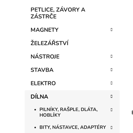
í
p
PETLICE, ZÁVORY A
a
ZÁSTRČE
n
MAGNETY
e
l
ŽELEZÁŘSTVÍ
NÁSTROJE
STAVBA
ELEKTRO
DÍLNA
PILNÍKY, RAŠPLE, DLÁTA,
HOBLÍKY
BITY, NÁSTAVCE, ADAPTÉRY