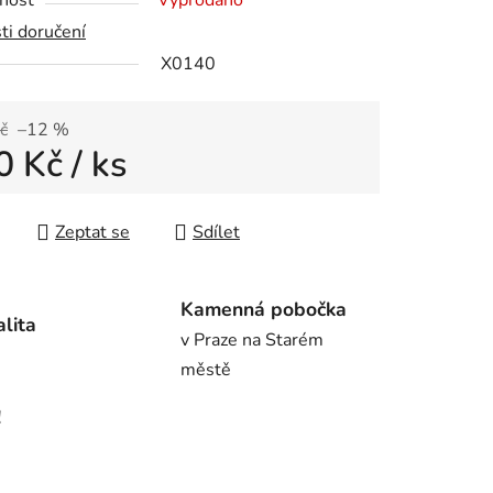
nost
Vyprodáno
ti doručení
X0140
ek.
č
–12 %
0 Kč
/ ks
 cena:
Zeptat se
Sdílet
Kamenná pobočka
alita
v Praze na Starém
městě
!