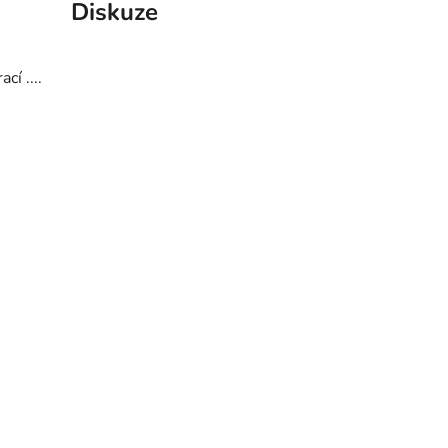
Diskuze
í ....