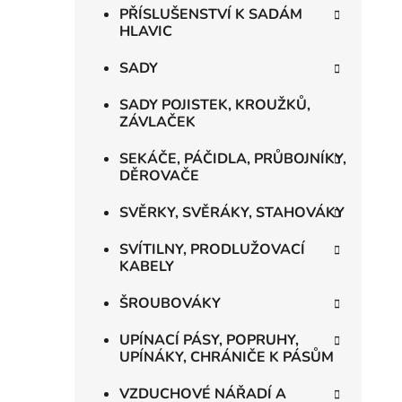
PŘÍSLUŠENSTVÍ K SADÁM
HLAVIC
SADY
SADY POJISTEK, KROUŽKŮ,
ZÁVLAČEK
SEKÁČE, PÁČIDLA, PRŮBOJNÍKY,
DĚROVAČE
SVĚRKY, SVĚRÁKY, STAHOVÁKY
SVÍTILNY, PRODLUŽOVACÍ
KABELY
ŠROUBOVÁKY
UPÍNACÍ PÁSY, POPRUHY,
UPÍNÁKY, CHRÁNIČE K PÁSŮM
VZDUCHOVÉ NÁŘADÍ A