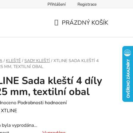
Přihlášení
Registrace
PRÁZDNÝ KOŠÍK
NÁKUPNÍ
KOŠÍK
A
/
KLEŠTĚ
/
SADY KLEŠTÍ
/
XTLINE SADA KLEŠTÍ 4
125 MM, TEXTILNÍ OBAL
INE Sada kleští 4 díly
25 mm, textilní obal
né
dnoceno
Podrobnosti hodnocení
ení
:
XTLINE
tu
a byla vyprodána…