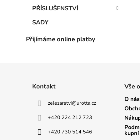
PŘÍSLUŠENSTVÍ
SADY
Přijímáme online platby
Z
á
Kontakt
Vše 
p
a
O nás
zelezarstvi
@
urotta.cz
t
Obcho
í
+420 224 212 723
Nákup
Podmí
+420 730 514 546
kupní