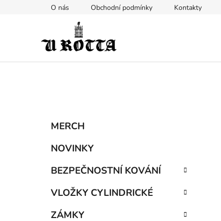
Přejít
O nás
Obchodní podmínky
Kontakty
na
obsah
P
K
Přeskočit
MERCH
a
kategorie
o
t
s
NOVINKY
e
t
g
BEZPEČNOSTNÍ KOVÁNÍ
r
o
a
r
VLOŽKY CYLINDRICKÉ
i
n
e
n
ZÁMKY