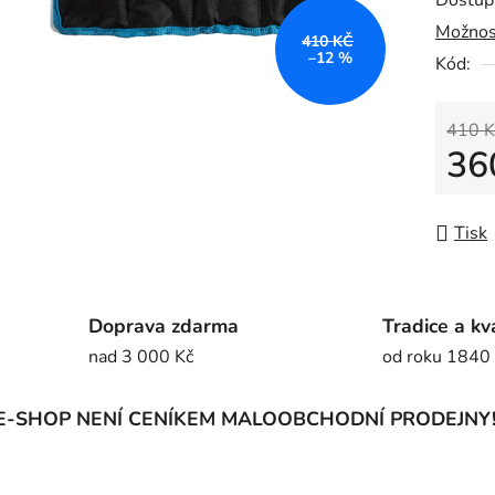
Dostup
0,0
Možnos
z
410 KČ
–12 %
Kód:
5
hvězdič
410 K
36
Měrná
Tisk
Doprava zdarma
Tradice a kv
nad 3 000 Kč
od roku 1840
E-SHOP NENÍ CENÍKEM MALOOBCHODNÍ PRODEJNY