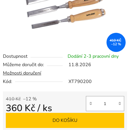
410 KČ
–12 %
Dostupnost
Dodání 2-3 pracovní dny
Můžeme doručit do:
11.8.2026
Možnosti doručení
Kód:
XT790200
410 Kč
–12 %
360 Kč
/ ks
Měrná cena:
DO KOŠÍKU