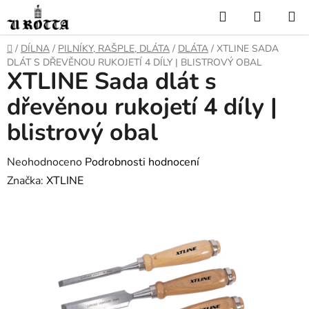
Přejít
Hledat
NÁKUP
na
KOŠÍK
obsah
DOMŮ
/
DÍLNA
/
PILNÍKY, RAŠPLE, DLÁTA
/
DLÁTA
/
XTLINE SADA
DLÁT S DŘEVĚNOU RUKOJETÍ 4 DÍLY | BLISTROVÝ OBAL
XTLINE Sada dlát s
dřevěnou rukojetí 4 díly |
blistrový obal
Průměrné
Neohodnoceno
Podrobnosti hodnocení
hodnocení
Značka:
XTLINE
produktu
je
0,0
z
5
hvězdiček.