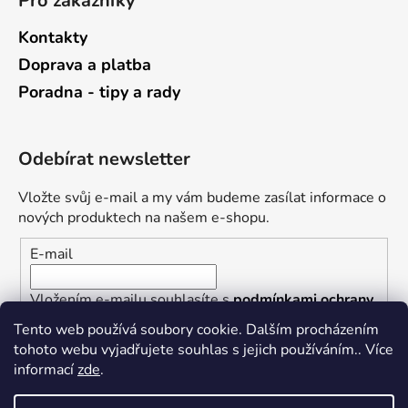
Pro zákazníky
Kontakty
Doprava a platba
Poradna - tipy a rady
Odebírat newsletter
Vložte svůj e-mail a my vám budeme zasílat informace o
nových produktech na našem e-shopu.
E-mail
Vložením e-mailu souhlasíte s
podmínkami ochrany
osobních údajů
Tento web používá soubory cookie. Dalším procházením
tohoto webu vyjadřujete souhlas s jejich používáním.. Více
PŘIHLÁSIT SE
informací
zde
.