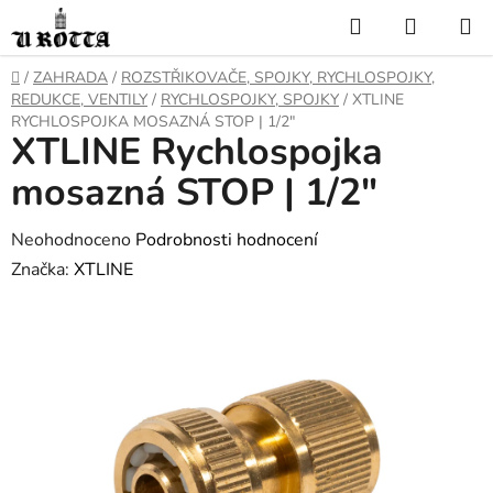
Přejít
Hledat
NÁKUP
na
KOŠÍK
obsah
DOMŮ
/
ZAHRADA
/
ROZSTŘIKOVAČE, SPOJKY, RYCHLOSPOJKY,
REDUKCE, VENTILY
/
RYCHLOSPOJKY, SPOJKY
/
XTLINE
RYCHLOSPOJKA MOSAZNÁ STOP | 1/2"
XTLINE Rychlospojka
mosazná STOP | 1/2"
Průměrné
Neohodnoceno
Podrobnosti hodnocení
hodnocení
Značka:
XTLINE
produktu
je
0,0
z
5
hvězdiček.