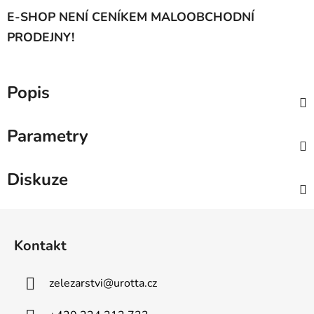
E-SHOP NENÍ CENÍKEM MALOOBCHODNÍ
PRODEJNY!
Popis
Parametry
Diskuze
Z
á
Kontakt
p
a
zelezarstvi
@
urotta.cz
t
í