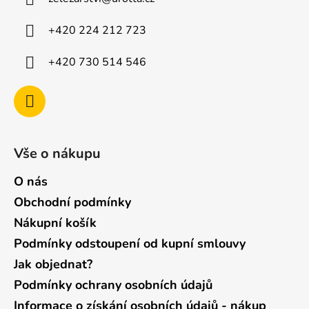
t
í
+420 224 212 723
+420 730 514 546
Vše o nákupu
O nás
Obchodní podmínky
Nákupní košík
Podmínky odstoupení od kupní smlouvy
Jak objednat?
Podmínky ochrany osobních údajů
Informace o získání osobních údajů - nákup