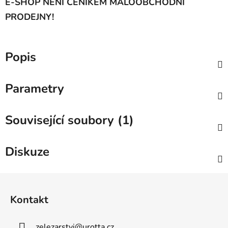
E-SHOP NENÍ CENÍKEM MALOOBCHODNÍ
PRODEJNY!
Popis
Parametry
Související soubory (1)
Diskuze
Z
á
Kontakt
p
a
zelezarstvi
@
urotta.cz