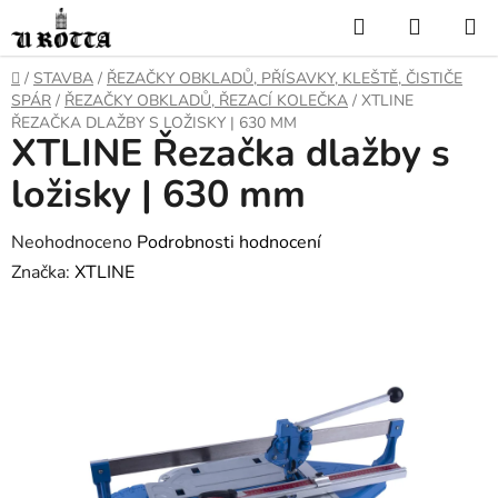
Přejít
Hledat
NÁKUP
na
KOŠÍK
obsah
DOMŮ
/
STAVBA
/
ŘEZAČKY OBKLADŮ, PŘÍSAVKY, KLEŠTĚ, ČISTIČE
SPÁR
/
ŘEZAČKY OBKLADŮ, ŘEZACÍ KOLEČKA
/
XTLINE
ŘEZAČKA DLAŽBY S LOŽISKY | 630 MM
XTLINE Řezačka dlažby s
ložisky | 630 mm
Průměrné
Neohodnoceno
Podrobnosti hodnocení
hodnocení
Značka:
XTLINE
produktu
je
0,0
z
5
hvězdiček.