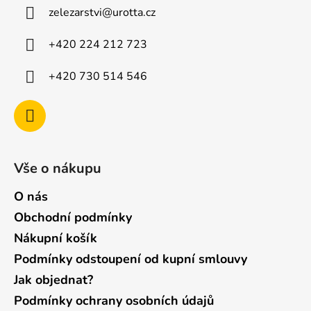
a
zelezarstvi
@
urotta.cz
t
í
+420 224 212 723
+420 730 514 546
Vše o nákupu
O nás
Obchodní podmínky
Nákupní košík
Podmínky odstoupení od kupní smlouvy
Jak objednat?
Podmínky ochrany osobních údajů