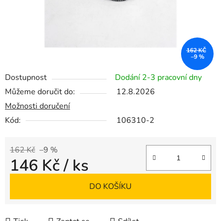
162 KČ
–9 %
Dostupnost
Dodání 2-3 pracovní dny
Můžeme doručit do:
12.8.2026
Možnosti doručení
Kód:
106310-2
162 Kč
–9 %
146 Kč
/ ks
Měrná cena:
DO KOŠÍKU