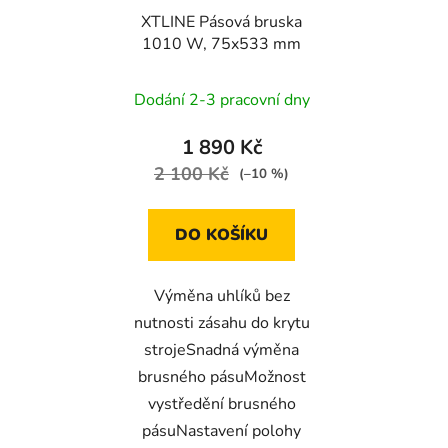
XTLINE Pásová bruska
1010 W, 75x533 mm
Dodání 2-3 pracovní dny
1 890 Kč
2 100 Kč
(–10 %)
DO KOŠÍKU
Výměna uhlíků bez
nutnosti zásahu do krytu
strojeSnadná výměna
brusného pásuMožnost
vystředění brusného
pásuNastavení polohy