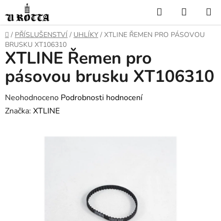
Přejít
Hledat
NÁKUP
na
KOŠÍK
obsah
DOMŮ
/
PŘÍSLUŠENSTVÍ
/
UHLÍKY
/
XTLINE ŘEMEN PRO PÁSOVOU
BRUSKU XT106310
XTLINE Řemen pro
pásovou brusku XT106310
Průměrné
Neohodnoceno
Podrobnosti hodnocení
hodnocení
Značka:
XTLINE
produktu
je
0,0
z
5
hvězdiček.