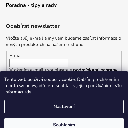
Poradna - tipy a rady
Odebírat newsletter
Vložte svůj e-mail a my vám budeme zasílat informace o
nových produktech na našem e-shopu.
E-mail
Vložením e-mailu souhlasíte s
podmínkami ochrany
osobních údajů
Tento web používá soubory cookie. Dalším procházením
tohoto webu vyjadřujete souhlas s jejich používáním.. Více
PŘIHLÁSIT SE
informací
zde
.
Nastavení
Vytvořil Shoptet
Souhlasím
Copyright 2026
Železářství U Rotta
. Všechna práva