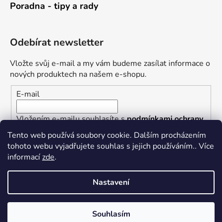
Poradna - tipy a rady
Odebírat newsletter
Vložte svůj e-mail a my vám budeme zasílat informace o
nových produktech na našem e-shopu.
E-mail
Vložením e-mailu souhlasíte s
podmínkami ochrany
osobních údajů
Tento web používá soubory cookie. Dalším procházením
tohoto webu vyjadřujete souhlas s jejich používáním.. Více
PŘIHLÁSIT SE
informací
zde
.
Nastavení
Vytvořil Shoptet
Souhlasím
Copyright 2026
Železářství U Rotta
. Všechna práva