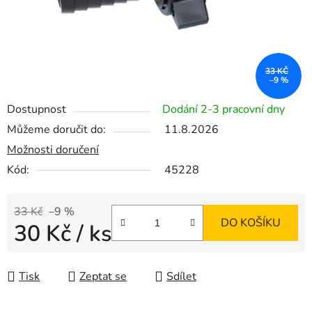
33 KČ
–9 %
Dostupnost
Dodání 2-3 pracovní dny
Můžeme doručit do:
11.8.2026
Možnosti doručení
Kód:
45228
33 Kč
–9 %
DO KOŠÍKU
30 Kč
/ ks
Měrná cena:
Tisk
Zeptat se
Sdílet