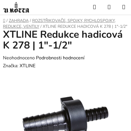
Přejít
Hledat
NÁKUP
na
KOŠÍK
obsah
DOMŮ
/
ZAHRADA
/
ROZSTŘIKOVAČE, SPOJKY, RYCHLOSPOJKY,
REDUKCE, VENTILY
/
XTLINE REDUKCE HADICOVÁ K 278 | 1"-1/2"
XTLINE Redukce hadicová
K 278 | 1"-1/2"
Průměrné
Neohodnoceno
Podrobnosti hodnocení
hodnocení
Značka:
XTLINE
produktu
je
0,0
z
5
hvězdiček.