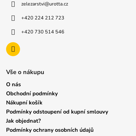
zelezarstvi
@
urotta.cz
t
í
+420 224 212 723
+420 730 514 546
Vše o nákupu
O nás
Obchodní podmínky
Nákupní košík
Podmínky odstoupení od kupní smlouvy
Jak objednat?
Podmínky ochrany osobních údajů