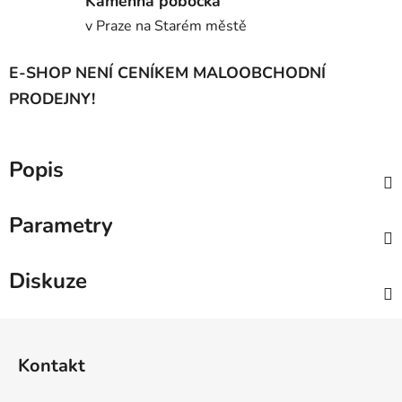
Kamenná pobočka
v Praze na Starém městě
E-SHOP NENÍ CENÍKEM MALOOBCHODNÍ
PRODEJNY!
Popis
Parametry
Diskuze
Z
á
Kontakt
p
a